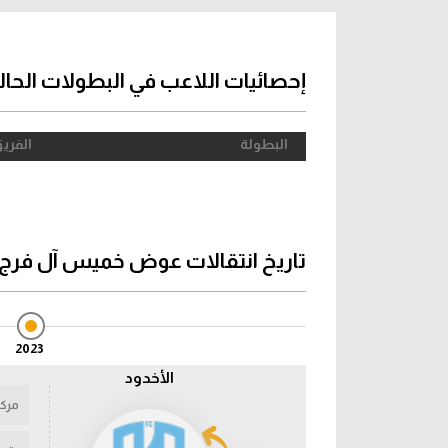
آراء حرة
الدوري ا
ركن الألعاب
دوري أبطا
إحصائيات اللاعب في البطولات الحال
دوري أبطا
البطولة
الفري
كل البطولات
تاريخ انتقالات عوض خميس آل فرج
2023
الأخدود
مركز