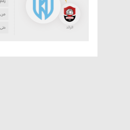
رقم
من
الرائد
حتى