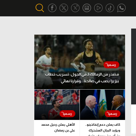
أقسام خاصة
Gamers
يكية
ميركاتو
تحقيق في الجول
مصدر من الزمالك لـ في الجول: تسريب خطاب
بيزيرا يصب في صالحنا.. وقرارنا نهائي
تقرير في الجول
تحليل في الجول
حكايات في الجول
كويز في الجول
كاف يعلن دعم إنفانتينو..
الأهلي يعلن رحيل محمد
ويؤيد البيان المشترك
علي بن رمضان
فيديو في الجول