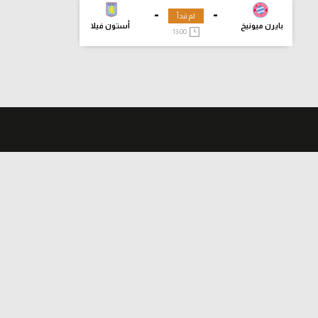
-
-
لم تبدأ
بايرن ميونيخ
أستون فيلا
13:00