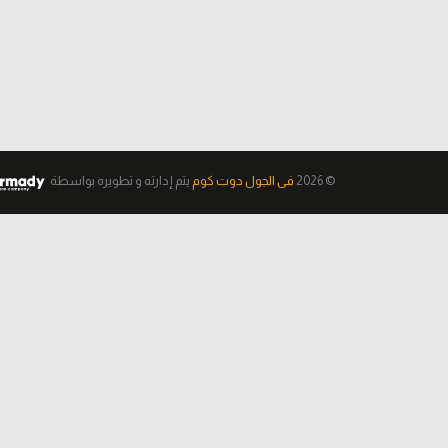
© 2026
فى الجول دوت كوم
يتم إدارته و تطويره
بواسطة