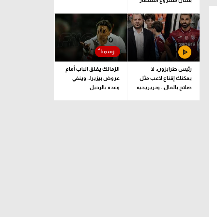
بشأن مشروع استثمار
فيفا
رئيس طرابزون: لا
الزمالك يغلق الباب أمام
يمكنك إقناع لاعب مثل
عروض بيزيرا.. وينفي
صلاح بالمال.. وتريزيجيه
وعده بالرحيل
لعب دورا إيجابيا
الرائد
وسط
مركز