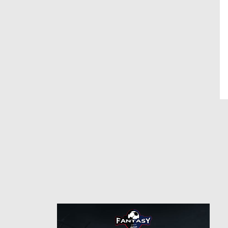
8/1/2020
من
6/25/2023
حتى
النصر