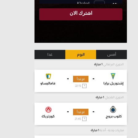
أمس
اليوم
غدا
الدوري البرتغالي
1 مباراة
-
-
لم تبدأ
إشتوريل برايا
فاماليساو
22:15
الدوري البلجيكي
1 مباراة
-
-
لم تبدأ
كلوب بروج
كورتريك
21:45
مباريات ودية - أندية
1 مباراة