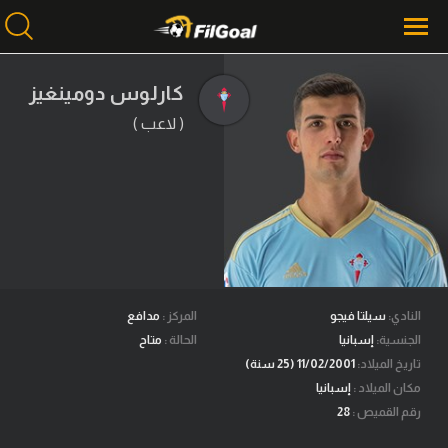
كارلوس دومينغيز
( لاعب )
محتوى إخباري
الرئيسية
أخبار
مباريات
ميركاتو
فانتازي في الجول
النادي:
سيلتا فيجو
المركز :
مدافع
الجنسية:
إسبانيا
الحالة :
متاح
مسابقة التوقعات
تاريخ الميلاد:
11/02/2001 (25 سنة)
مكان الميلاد :
إسبانيا
فيديوهات
رقم القميص :
28
عدسات