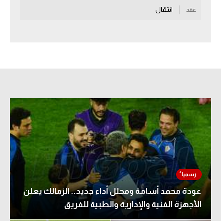
انتقال
عقد
سعودي في الجول
الدوري الإنجليزي
الدوري الإسباني
دوري أبطال أوروبا
القسم الثاني
رياضات أخرى
أمم إفريقيا
كرة السلة الأمريكية
كرة سلة
عودة محمد أسامة ومحلل أداء جديد.. الزمالك يعلن
كرة يد
الأجهزة الفنية والإدارية والطبية للفريق
كرة طائرة