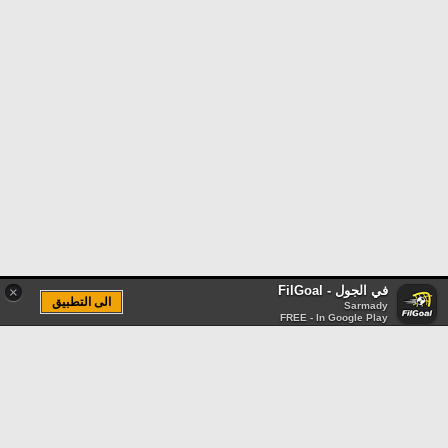
في الجول - FilGoal
×
الى التطبيق
Sarmady
FREE - In Google Play