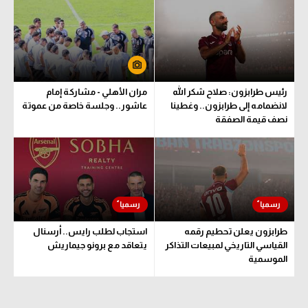
الوطن العربي
في المونديال
رياضة نسائية
رئيس طرابزون: صلاح شكر الله
مران الأهلي - مشاركة إمام
آسيا
لانضمامه إلى طرابزون.. وغطينا
عاشور.. وجلسة خاصة من عموتة
نصف قيمة الصفقة
أمريكا
ركن الألعاب
أقسام خاصة
Gamers
طرابزون يعلن تحطيم رقمه
استجاب لطلب رايس.. أرسنال
ميركاتو
القياسي التاريخي لمبيعات التذاكر
يتعاقد مع برونو جيماريش
الموسمية
تحقيق في الجول
تقرير في الجول