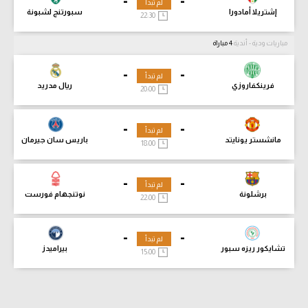
-
-
لم تبدأ
إشتريلا أمادورا
سبورتنج لشبونة
22:30
مباريات ودية - أندية
4 مباراة
-
-
لم تبدأ
فرينكفاروزي
ريال مدريد
20:00
-
-
لم تبدأ
مانشستر يونايتد
باريس سان جيرمان
18:00
-
-
لم تبدأ
برشلونة
نوتنجهام فورست
22:00
-
-
لم تبدأ
تشايكور ريزه سبور
بيراميدز
15:00