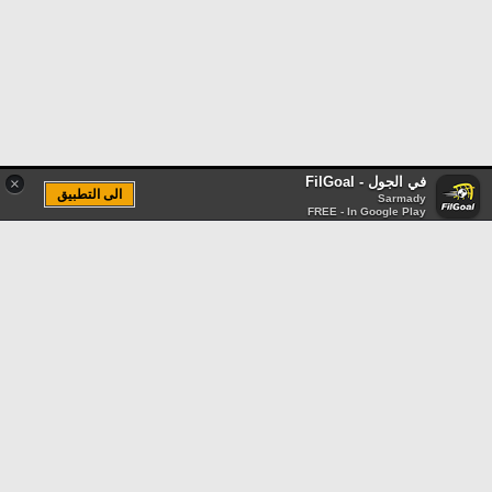
في الجول - FilGoal
×
الى التطبيق
Sarmady
FREE - In Google Play