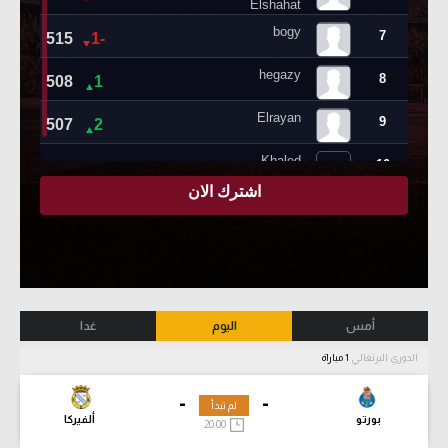
أمس
اليوم
غدا
الدوري البرتغالي
1 مباراة
-
-
لم تبدأ
بورتو
ألفيركا
20:00