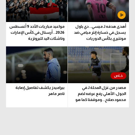
الوطن العربي
في المونديال
أهدى هدفه لـ ميسي.. دي باول
مواعيد مباريات الأحد 9 أغسطس
رياضة نسائية
يسجل في خسارة إنتر ميامي ضد
2026.. أرسنال في كأس الإمارات
مونتيري بكأس الدوريات
وناشئات اليد للبرونزية
آسيا
أمريكا
ركن الألعاب
أقسام خاصة
مصدر من غزل المحلة لـ في
بيراميدز يكشف تفاصيل إصابة
الجول: الأهلي رفع عرضه لضم
ناصر ماهر
Gamers
محمود صلاح.. وموقفنا كما هو
ميركاتو
تحقيق في الجول
تقرير في الجول