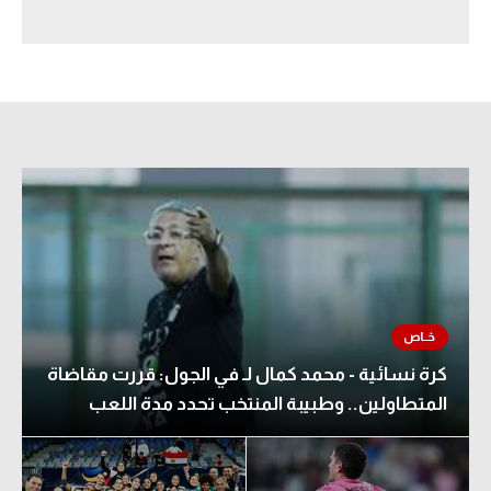
سعودي في الجول
الدوري الإنجليزي
الدوري الإسباني
دوري أبطال أوروبا
القسم الثاني
رياضات أخرى
أمم إفريقيا
كرة السلة الأمريكية
كرة نسائية - محمد كمال لـ في الجول: قررت مقاضاة
كرة سلة
المتطاولين.. وطبيبة المنتخب تحدد مدة اللعب
كرة يد
كرة طائرة