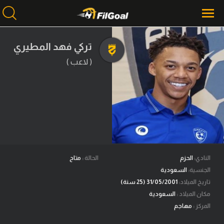
تركي فهد المطيري
( لاعب )
محتوى إخباري
الرئيسية
أخبار
مباريات
ميركاتو
فانتازي في الجول
النادي:
الحزم
الحالة :
متاح
الجنسية:
السعودية
مسابقة التوقعات
تاريخ الميلاد:
31/05/2001 (25 سنة)
مكان الميلاد :
السعودية
فيديوهات
المركز :
مهاجم
عدسات