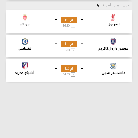
مباريات ودية - أندية
3 مباراة
-
-
لم تبدأ
ليفربول
موناكو
16:30
-
-
لم تبدأ
جوهور دارول تاكزيم
تشيلسي
15:00
-
-
لم تبدأ
مانشستر سيتي
أتلتيكو مدريد
14:00