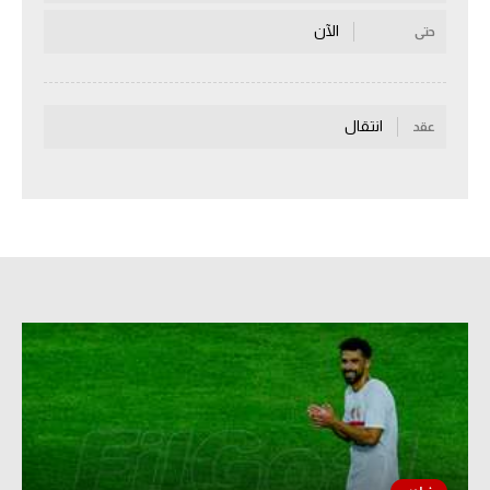
سعودي في الجول
الآن
حتى
الدوري الإنجليزي
الدوري الإسباني
انتقال
عقد
دوري أبطال أوروبا
القسم الثاني
رياضات أخرى
أمم إفريقيا
كرة السلة الأمريكية
كرة سلة
كرة يد
كرة طائرة