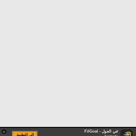
في الجول - FilGoal
×
الى التطبيق
Sarmady