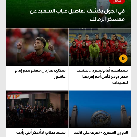
الوطن العربي
في الجول يكشف تفاصيل غياب السعيد عن
في المونديال
معسكر الزمالك
رياضة نسائية
آسيا
أمريكا
ركن الألعاب
بسداسية أمام نيجيريا.. منتخب
سكاي: فياريال مهتم بضم إمام
مصر يودع كأس أمم إفريقيا
عاشور
للسيدات
أقسام خاصة
Gamers
ميركاتو
تحقيق في الجول
الدوري المصري – تعرف على لائحة
محمد صلاح: لا أتذكر أنني رأيت
تقرير في الجول