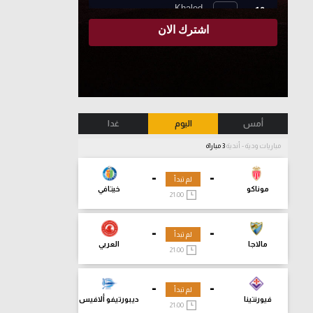
أمس
اليوم
غدا
مباريات ودية - أندية
3 مباراة
-
-
لم تبدأ
موناكو
خيتافي
21:00
-
-
لم تبدأ
مالاجا
العربي
21:00
-
-
لم تبدأ
فيورنتينا
ديبورتيفو ألافيس
21:00