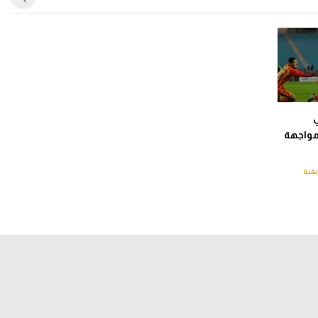
ي
مواجهة
يقية