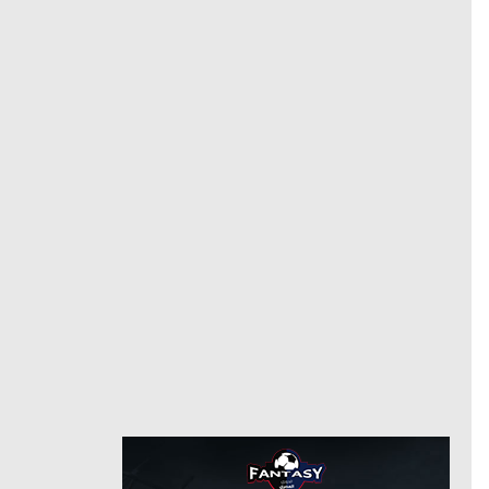
الترجي
مدافع
مركز
1/2/2020
من
7/22/2026
حتى
نصر حسين داي