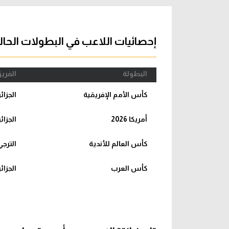
آراء حرة
الدوري ا
ركن الألعاب
دوري أبطا
إحصائيات اللاعب في البطولات الحال
دوري أبطا
البطولة
الفري
كل البطولات
كأس الأمم الإفريقية
الجزائر
أمريكا 2026
الجزائر
كأس العالم للأندية
الترجي
كأس العرب
الجزائ