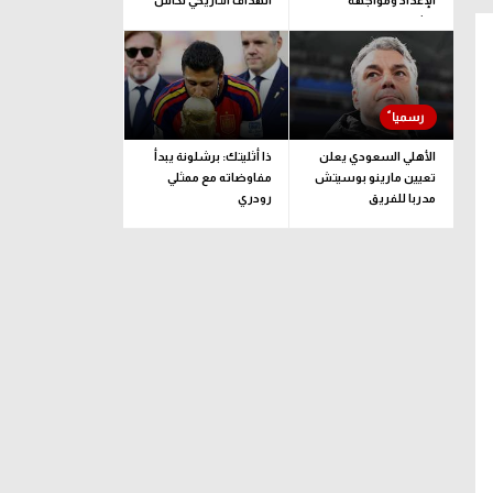
الإعداد ومواجهة
الهداف التاريخي لكأس
برشلونة
الدوريات
الأهلي السعودي يعلن
ذا أثليتك: برشلونة يبدأ
تعيين مارينو بوسيتش
مفاوضاته مع ممثلي
مدربا للفريق
رودري