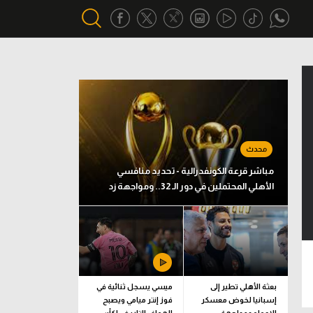
أقسام خاصة
Gamers
يكية
ميركاتو
تحقيق في الجول
مباشر قرعة الكونفدرالية - تحديد منافسي
الأهلي المحتملين في دور الـ 32.. ومواجهة زد
تقرير في الجول
تحليل في الجول
حكايات في الجول
كويز في الجول
بعثة الأهلي تطير إلى
ميسي يسجل ثنائية في
إسبانيا لخوض معسكر
فوز إنتر ميامي ويصبح
فيديو في الجول