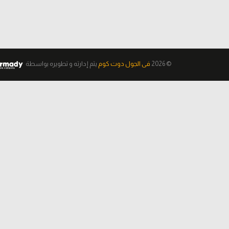
© 2026
فى الجول دوت كوم
يتم إدارته و تطويره
بواسطة