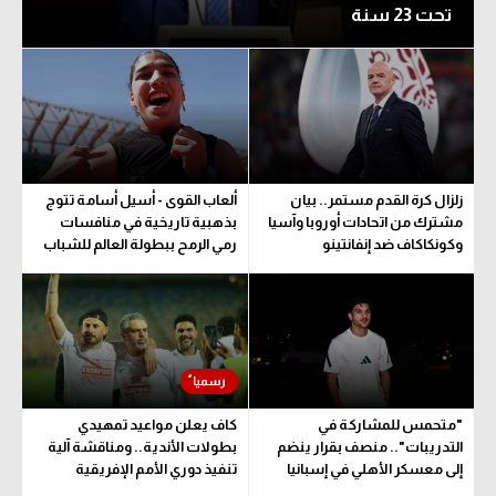
تحت 23 سنة
زلزال كرة القدم مستمر.. بيان
ألعاب القوى - أسيل أسامة تتوج
مشترك من اتحادات أوروبا وآسيا
بذهبية تاريخية في منافسات
وكونكاكاف ضد إنفانتينو
رمي الرمح ببطولة العالم للشباب
"متحمس للمشاركة في
كاف يعلن مواعيد تمهيدي
التدريبات".. منصف بقرار ينضم
بطولات الأندية.. ومناقشة آلية
إلى معسكر الأهلي في إسبانيا
تنفيذ دوري الأمم الإفريقية
المقترح