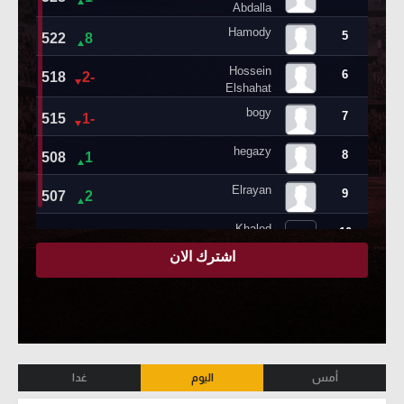
أمس
اليوم
غدا