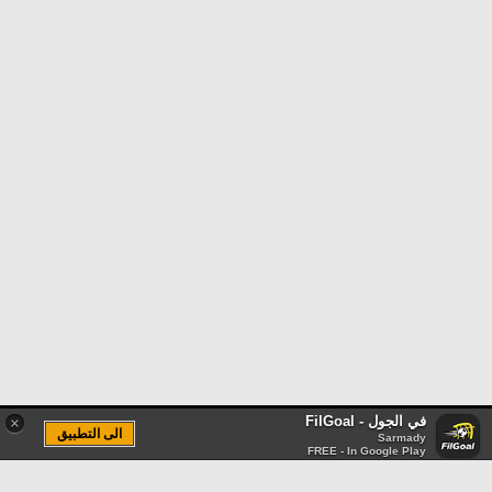
في الجول - FilGoal
×
الى التطبيق
Sarmady
FREE - In Google Play