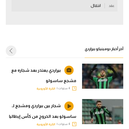
انتقال
عقد
سعودي في الجول
الدوري الإنجليزي
الدوري الإسباني
دوري أبطال أوروبا
آخر أخبار دومينيكو بيراردي
القسم الثاني
رياضات أخرى
بيراردي يعتذر بعد شجاره مع
أمم إفريقيا
مشجع ساسولو
كرة السلة الأمريكية
4 سنوات |
الكرة الأوروبية
كرة سلة
شجار بين بيراردي ومشجع لـ
كرة يد
ساسولو بعد الخروج من كأس إيطاليا
كرة طائرة
4 سنوات |
الكرة الأوروبية