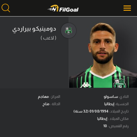
دومينيكو بيراردي
( لاعب )
محتوى إخباري
الرئيسية
أخبار
مباريات
ميركاتو
فانتازي في الجول
النادي:
ساسولو
المركز :
مهاجم
الجنسية:
إيطاليا
الحالة :
متاح
مسابقة التوقعات
تاريخ الميلاد:
01/08/1994 (32 سنة)
مكان الميلاد :
إيطاليا
فيديوهات
رقم القميص :
10
عدسات