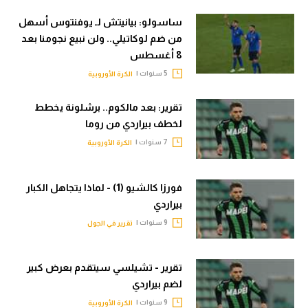
الوطن العربي
ساسولو: بيانيتش لـ يوفنتوس أسهل
من ضم لوكاتيلي.. ولن نبيع نجومنا بعد
في المونديال
8 أغسطس
رياضة نسائية
5 سنوات |
الكرة الأوروبية
آسيا
تقرير: بعد مالكوم.. برشلونة يخطط
أمريكا
لخطف بيراردي من روما
7 سنوات |
الكرة الأوروبية
ركن الألعاب
فورزا كالشيو (1) - لماذا يتجاهل الكبار
أقسام خاصة
بيراردي
Gamers
9 سنوات |
تقرير في الجول
ميركاتو
تقرير - تشيلسي سيتقدم بعرض كبير
تحقيق في الجول
لضم بيراردي
تقرير في الجول
9 سنوات |
الكرة الأوروبية