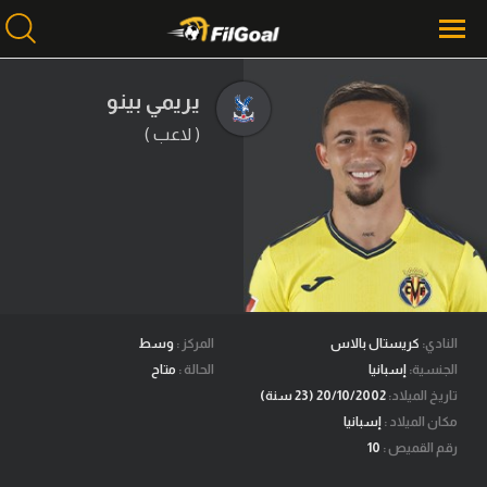
يريمي بينو
( لاعب )
محتوى إخباري
الرئيسية
أخبار
مباريات
ميركاتو
فانتازي في الجول
النادي:
كريستال بالاس
المركز :
وسط
الجنسية:
إسبانيا
الحالة :
متاح
مسابقة التوقعات
تاريخ الميلاد:
20/10/2002 (23 سنة)
مكان الميلاد :
إسبانيا
فيديوهات
رقم القميص :
10
عدسات