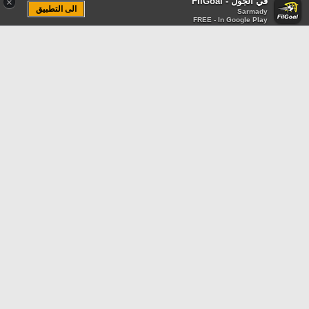
في الجول - FilGoal
×
الى التطبيق
Sarmady
FREE - In Google Play