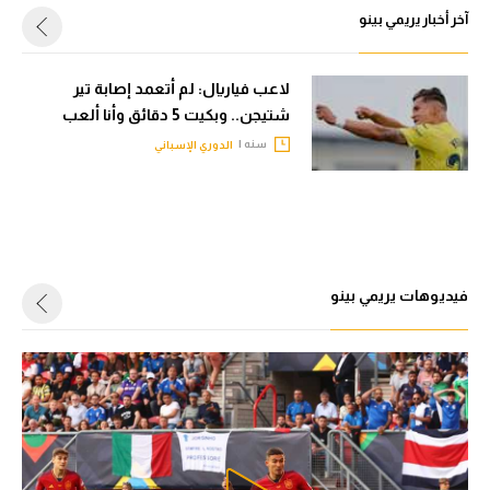
آخر أخبار يريمي بينو
الوطن العربي
في المونديال
لاعب فياريال: لم أتعمد إصابة تير
رياضة نسائية
شتيجن.. وبكيت 5 دقائق وأنا ألعب
سنه |
الدوري الإسباني
آسيا
أمريكا
ركن الألعاب
فيديوهات يريمي بينو
أقسام خاصة
Gamers
ميركاتو
تحقيق في الجول
تقرير في الجول