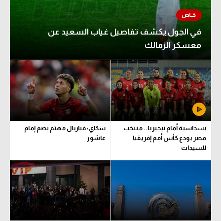
في الجول يكشف تفاصيل غياب السعيد عن
معسكر الزمالك
بسداسية أمام نيجيريا.. منتخب
سكاي: فياريال مهتم بضم إمام
مصر يودع كأس أمم إفريقيا
عاشور
للسيدات