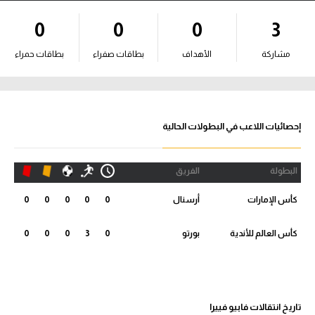
آراء حرة
0
0
0
3
ركن الألعاب
مشاركة
الأهداف
بطاقات صفراء
بطاقات حمراء
بطولات
الدوري المصري
إحصائيات اللاعب في البطولات الحالية
الدوري الإنجليزي الممتاز
البطولة
الفريق
الدوري الإسباني
كأس الإمارات
أرسنال
0
0
0
0
0
الدوري الإيطالي
كأس العالم للأندية
بورتو
0
3
0
0
0
الدوري الألماني
الدوري التركي
تاريخ انتقالات فابيو فييرا
الدوري الفرنسي