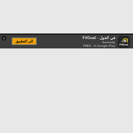
في الجول - FilGoal
×
الى التطبيق
Sarmady
FREE - In Google Play