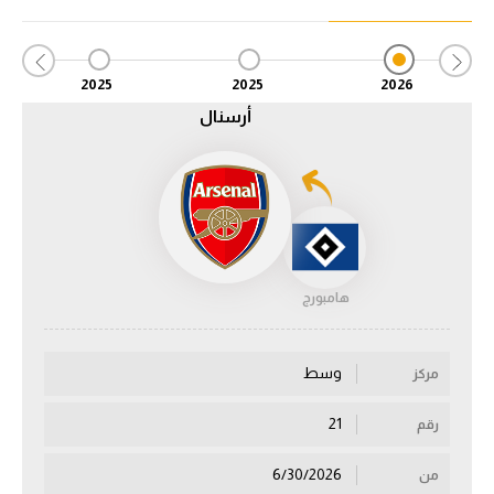
الدوري السعودي للمحترفين
2025
2025
2026
دوري أبطال أوروبا
أرسنال
دوري أبطال إفريقيا
كل البطولات
أقسام
هامبورج
الكرة المصرية
الدوري المصري
وسط
مركز
الكرة الأوروبية
21
رقم
الكرة الإفريقية
6/30/2026
من
منتخب مصر