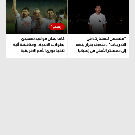
"متحمس للمشاركة في
كاف يعلن مواعيد تمهيدي
التدريبات".. منصف بقرار ينضم
بطولات الأندية.. ومناقشة آلية
إلى معسكر الأهلي في إسبانيا
تنفيذ دوري الأمم الإفريقية
المقترح