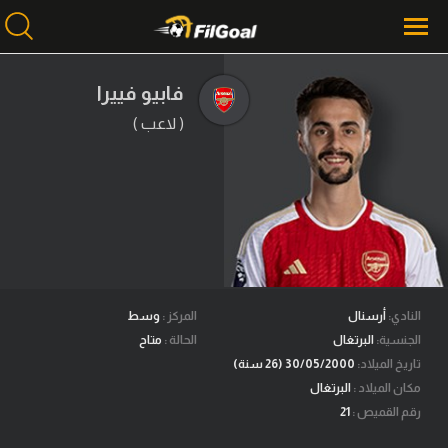
فابيو فييرا
( لاعب )
محتوى إخباري
الرئيسية
أخبار
مباريات
ميركاتو
فانتازي في الجول
النادي:
أرسنال
المركز :
وسط
الجنسية:
البرتغال
الحالة :
متاح
مسابقة التوقعات
تاريخ الميلاد:
30/05/2000 (26 سنة)
مكان الميلاد :
البرتغال
فيديوهات
رقم القميص :
21
عدسات