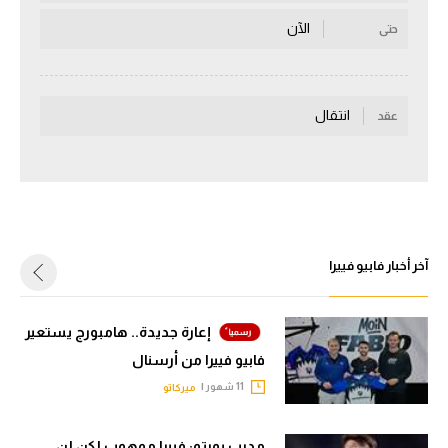
سعودي في الجول
الآن
حتى
الدوري الإنجليزي
الدوري الإسباني
انتقال
عقد
دوري أبطال أوروبا
القسم الثاني
رياضات أخرى
آخر أخبار فابيو فييرا
أمم إفريقيا
كرة السلة الأمريكية
إعارة جديدة.. هامبورج يستعير
كرة سلة
فابيو فييرا من أرسنال
كرة يد
11 شهور |
ميركاتو
كرة طائرة
مدرب بورتو: فييرا موهوب لكن لن