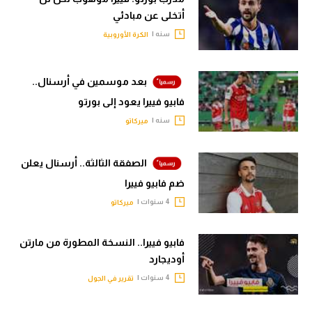
الوطن العربي
أتخلى عن مبادئي
سنه |
الكرة الأوروبية
في المونديال
رياضة نسائية
بعد موسمين في أرسنال..
آسيا
فابيو فييرا يعود إلى بورتو
سنه |
ميركاتو
أمريكا
ركن الألعاب
الصفقة الثالثة.. أرسنال يعلن
ضم فابيو فييرا
أقسام خاصة
4 سنوات |
ميركاتو
Gamers
فابيو فييرا.. النسخة المطورة من مارتن
ميركاتو
أوديجارد
تحقيق في الجول
4 سنوات |
تقرير في الجول
تقرير في الجول