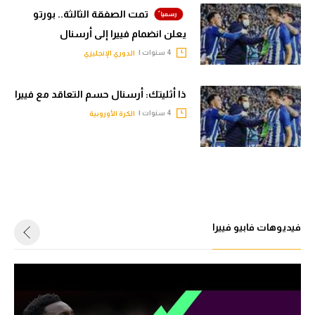
تمت الصفقة الثالثة.. بورتو
تحليل في الجول
يعلن انضمام فييرا إلى أرسنال
حكايات في الجول
4 سنوات |
الدوري الإنجليزي
كويز في الجول
ذا أثليتك: أرسنال حسم التعاقد مع فييرا
فيديو في الجول
4 سنوات |
الكرة الأوروبية
فيديوهات فابيو فييرا