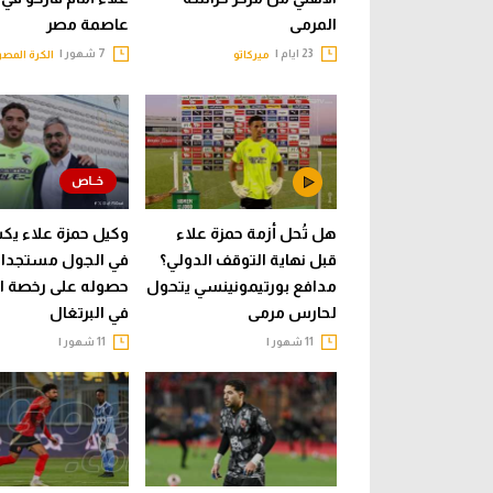
المرمى
عاصمة مصر
23 ايام |
7 شهور |
ميركاتو
الكرة المصر
هل تُحل أزمة حمزة علاء
وكيل حمزة علاء يك
قبل نهاية التوقف الدولي؟
في الجول مستجدا
مدافع بورتيمونينسي يتحول
حصوله على رخصة ا
لحارس مرمى
في البرتغال
11 شهور |
11 شهور |