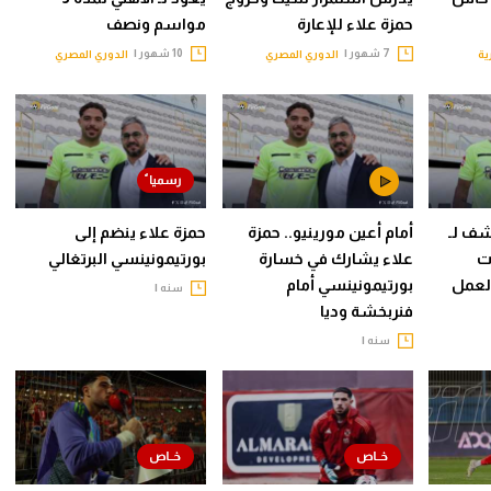
حمزة علاء للإعارة
مواسم ونصف
7 شهور |
10 شهور |
ية
الدوري المصري
الدوري المصري
شف لـ
أمام أعين مورينيو.. حمزة
حمزة علاء ينضم إلى
ت
علاء يشارك في خسارة
بورتيمونينسي البرتغالي
لعمل
بورتيمونينسي أمام
سنه |
فنربخشة وديا
سنه |