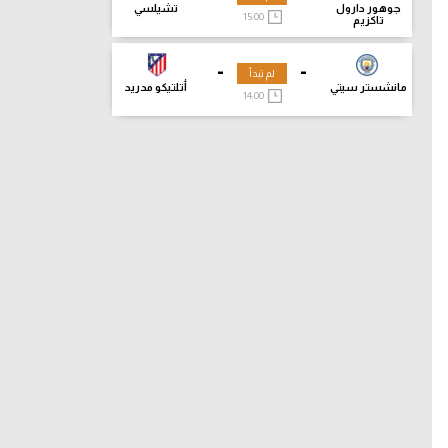
جوهور دارول
تشيلسي
15:00
تاكزيم
-
-
لم تبدأ
مانشستر سيتي
أتلتيكو مدريد
14:00