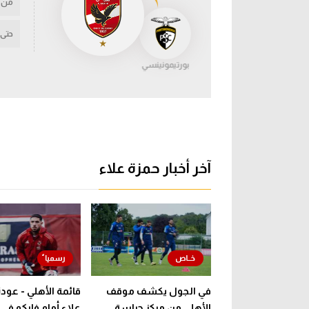
من
حتى
بورتيمونينسي
آخر أخبار حمزة علاء
في الجول يكشف موقف
قائمة الأهلي - عود
الأهلي من مركز حراسة
علاء أمام فاركو ف