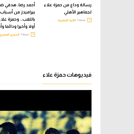
رسالة وداع من حمزة علاء
أحمد رضا: هدفي ض
لجماهير الأهلي
بيراميدز من أسباب 
باللقب.. وحمزة علاء
سنه |
الكرة المصرية
أولا وأخيرا ودائما وأب
سنه |
الدوري المصري
فيديوهات حمزة علاء