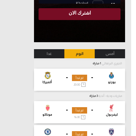
أمس
اليوم
غدا
الدوري البرتغالي
1 مباراة
-
-
لم تبدأ
بورتو
ألفيركا
20:00
مباريات ودية - أندية
3 مباراة
-
-
لم تبدأ
ليفربول
موناكو
16:30
-
-
لم تبدأ