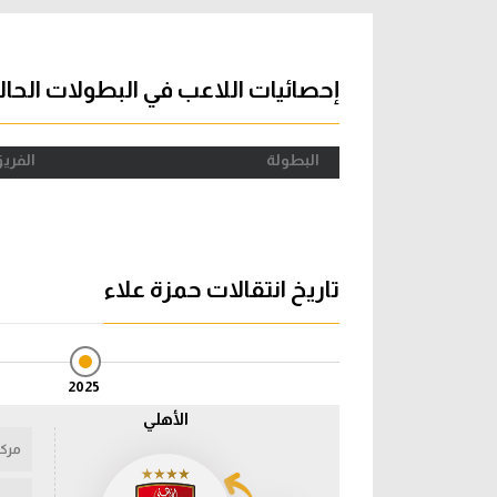
آراء حرة
الدوري ا
ركن الألعاب
دوري أبطا
إحصائيات اللاعب في البطولات الحال
دوري أبطا
البطولة
الفري
كل البطولات
تاريخ انتقالات حمزة علاء
2025
الأهلي
مركز