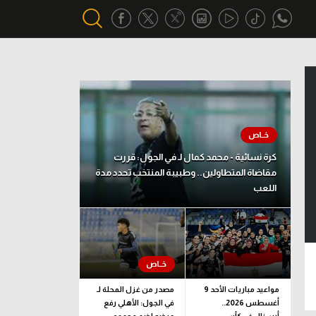
أقسام خاصة
Gamers
يكية
ميركاتو
كرة نسائية - محمد كمال لـ في الجول: قررت
تحقيق في الجول
مقاضاة المتطاولين.. وطبيبة المنتخب تحدد مدة
اللعب
تقرير في الجول
تحليل في الجول
حكايات في الجول
كويز في الجول
مواعيد مباريات الأحد 9
مصدر من غزل المحلة لـ
أغسطس 2026..
في الجول: الأهلي رفع
فيديو في الجول