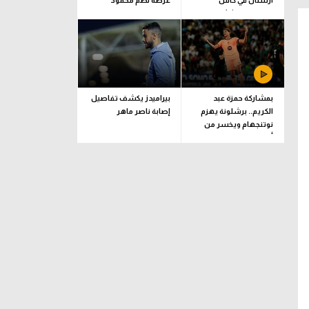
أرسنال في كأس
عرضه لضم محمود
الإمارات وناشئات اليد
صلاح.. وموقفنا كما هو
للبرونزية
بمشاركة حمزة عبد
بيراميدز يكشف تفاصيل
الكريم.. برشلونة يهزم
إصابة ناصر ماهر
نوتنجهام ويخسر من
أودينيزي وديا
بورتيمونينسي
حارس مرمى
مركز