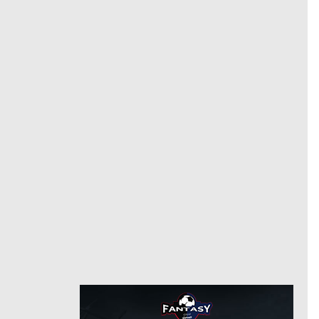
7/2/2025
من
8/1/2025
حتى
لاعب حر