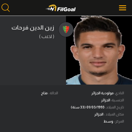
زين الدين فرحات
( لاعب )
محتوى إخباري
الرئيسية
أخبار
مباريات
ميركاتو
فانتازي في الجول
النادي:
مولودية الجزائر
الحالة :
متاح
الجنسية:
الجزائر
مسابقة التوقعات
تاريخ الميلاد:
01/03/1993 (33 سنة)
مكان الميلاد :
الجزائر
فيديوهات
المركز :
وسط
عدسات