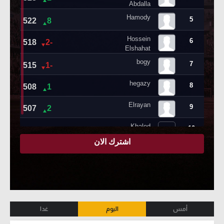
أمس
اليوم
غدا