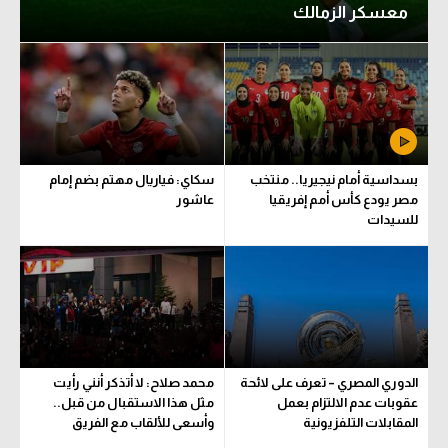
معسكر الزمالك
الوطن العربي
في المونديال
رياضة نسائية
آسيا
أمريكا
بسداسية أمام نيجيريا.. منتخب
سكاي: فياريال مهتم بضم إمام
مصر يودع كأس أمم إفريقيا
عاشور
ركن الألعاب
للسيدات
أقسام خاصة
Gamers
ميركاتو
الدوري المصري – تعرف على لائحة
محمد صلاح: لا أتذكر أنني رأيت
تحقيق في الجول
عقوبات عدم الالتزام بعمل
مثل هذا الاستقبال من قبل..
المقابلات التلفزيونية
وأسعى للألقاب مع الفريق
تقرير في الجول