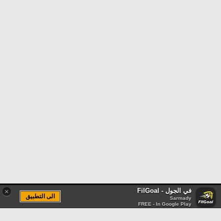
في الجول - FilGoal
×
الى التطبيق
Sarmady
FREE - In Google Play