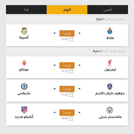
أمس
اليوم
غدا
الدوري البرتغالي
1 مباراة
-
-
لم تبدأ
بورتو
ألفيركا
20:00
مباريات ودية - أندية
3 مباراة
-
-
لم تبدأ
ليفربول
موناكو
16:30
-
-
لم تبدأ
جوهور دارول تاكزيم
تشيلسي
15:00
-
-
لم تبدأ
مانشستر سيتي
أتلتيكو مدريد
14:00