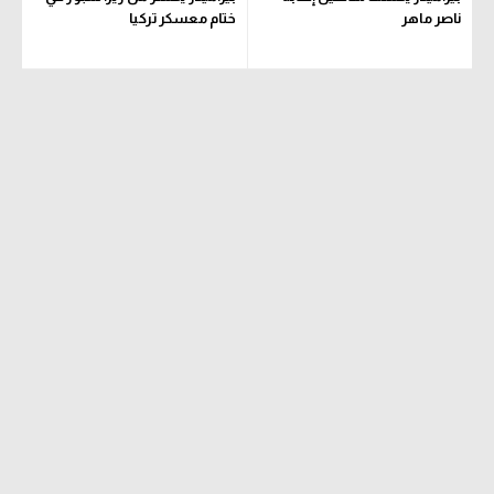
ناصر ماهر
ختام معسكر تركيا
تحليل في الجول
حكايات في الجول
كويز في الجول
فيديو في الجول