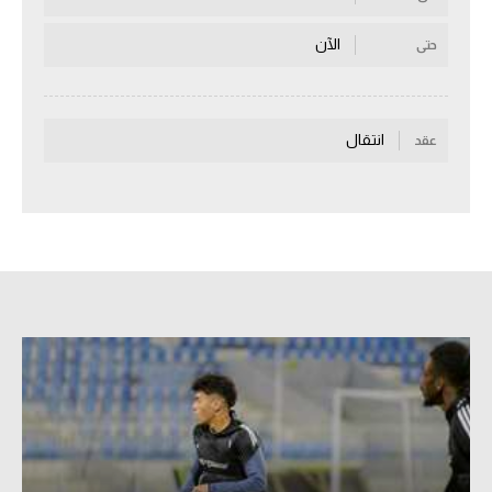
سعودي في الجول
الآن
حتى
الدوري الإنجليزي
الدوري الإسباني
انتقال
عقد
دوري أبطال أوروبا
القسم الثاني
رياضات أخرى
أمم إفريقيا
كرة السلة الأمريكية
كرة سلة
كرة يد
كرة طائرة