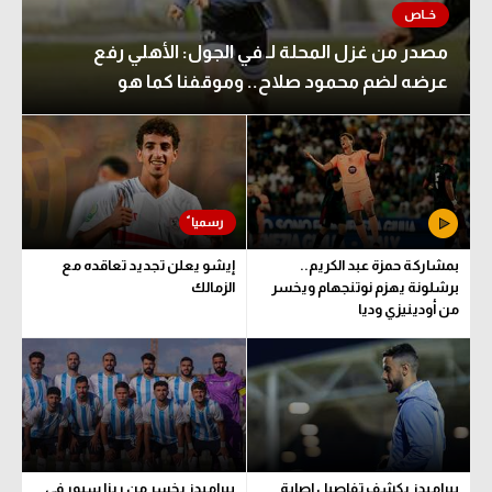
الوطن العربي
مصدر من غزل المحلة لـ في الجول: الأهلي رفع
في المونديال
عرضه لضم محمود صلاح.. وموقفنا كما هو
رياضة نسائية
آسيا
أمريكا
ركن الألعاب
بمشاركة حمزة عبد الكريم..
إيشو يعلن تجديد تعاقده مع
برشلونة يهزم نوتنجهام ويخسر
الزمالك
من أودينيزي وديا
أقسام خاصة
Gamers
ميركاتو
تحقيق في الجول
تقرير في الجول
بيراميدز يكشف تفاصيل إصابة
بيراميدز يخسر من ريزا سبور في