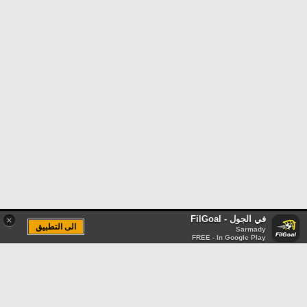
في الجول - FilGoal
×
الى التطبيق
Sarmady
FREE - In Google Play