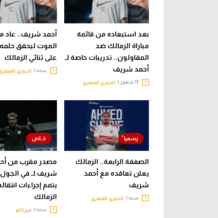
بعد استبعاده من قائمة
أحمد شريف.. عاد م
مباراة الزمالك ضد
الموت ليحقق حلمه
المقاولون.. تدريبات خاصة لـ
على ثنائي الزمالك
أحمد شريف
سنه |
الدوري المصري
11 شهور |
الدوري المصري
الصفقة الرابعة.. الزمالك
مصدر مقرب من أح
يعلن تعاقده مع أحمد
شريف لـ في الجول:
شريف
يتمم إجراءات انتقاله 
الزمالك
سنه |
الدوري المصري
سنه |
ميركاتو