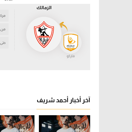
الزمالك
مركز
من
حتى
فاركو
آخر أخبار أحمد شريف