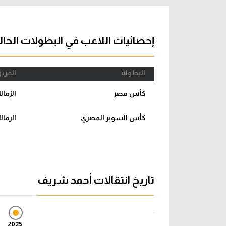
آراء حرة
الدوري ا
ركن الألعاب
دوري أبطا
إحصائيات اللاعب في البطولات الحال
دوري أبطا
البطولة
الفري
كل البطولات
كأس مصر
الزمال
كأس السوبر المصري
الزمال
تاريخ انتقالات أحمد شريف
2025