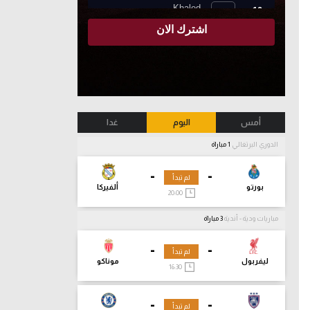
أمس
اليوم
غدا
الدوري البرتغالي
1 مباراة
-
-
لم تبدأ
بورتو
ألفيركا
20:00
مباريات ودية - أندية
3 مباراة
-
-
لم تبدأ
ليفربول
موناكو
16:30
-
-
لم تبدأ