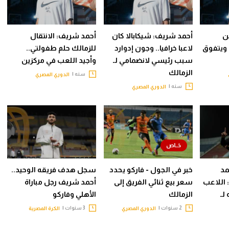
ن
أحمد شريف: شيكابالا كان
أحمد شريف: الانتقال
 ويتفوق
لاعبا خرافيا.. وجون إدوارد
للزمالك حلم طفولتي..
سبب رئيسي لانضمامي لـ
وأجيد اللعب في مركزين
الزمالك
سنه |
الدوري المصري
سنه |
الدوري المصري
مد
خبر في الجول - فاركو يحدد
سجل هدف فريقه الوحيد..
 اللاعب
سعر بيع ثنائي الفريق إلى
أحمد شريف رجل مباراة
لـ
الزمالك
الأهلي وفاركو
2 سنوات |
3 سنوات |
الدوري المصري
الكرة المصرية