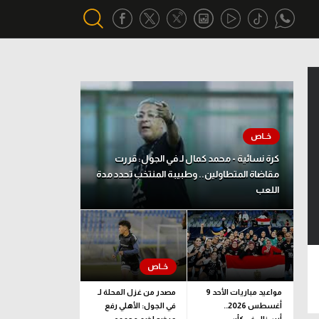
أقسام خاصة
Gamers
يكية
ميركاتو
كرة نسائية - محمد كمال لـ في الجول: قررت
تحقيق في الجول
مقاضاة المتطاولين.. وطبيبة المنتخب تحدد مدة
اللعب
تقرير في الجول
تحليل في الجول
حكايات في الجول
كويز في الجول
مواعيد مباريات الأحد 9
مصدر من غزل المحلة لـ
أغسطس 2026..
في الجول: الأهلي رفع
فيديو في الجول