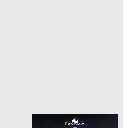
فاركو
مهاجم
مركز
31
رقم
10/4/2021
من
7/14/2025
وادي دجلة
حتى