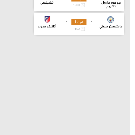
جوهور دارول
تشيلسي
15:00
تاكزيم
-
-
لم تبدأ
مانشستر سيتي
أتلتيكو مدريد
14:00