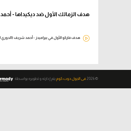
هدف الزمالك الأول ضد ديكيداها - أحمد
هدف فاركو الأول في بيراميدز - أحمد شريف (الدوري 
© 2026
فى الجول دوت كوم
يتم إدارته و تطويره
بواسطة