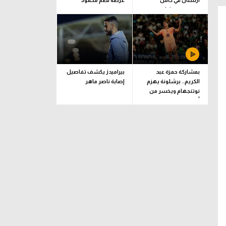
أرسنال في كأس
عرضه لضم محمود
الإمارات وناشئات اليد
صلاح.. وموقفنا كما هو
للبرونزية
بمشاركة حمزة عبد
بيراميدز يكشف تفاصيل
الكريم.. برشلونة يهزم
إصابة ناصر ماهر
نوتنجهام ويخسر من
أودينيزي وديا