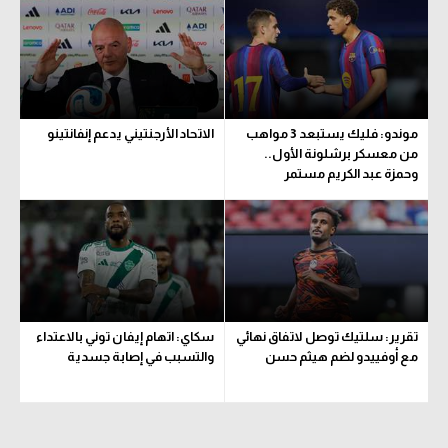
الوطن العربي
في المونديال
رياضة نسائية
موندو: فليك يستبعد 3 مواهب
الاتحاد الأرجنتيني يدعم إنفانتينو
آسيا
من معسكر برشلونة الأول..
وحمزة عبد الكريم مستمر
أمريكا
ركن الألعاب
أقسام خاصة
Gamers
تقرير: سلتيك توصل لاتفاق نهائي
سكاي: اتهام إيفان توني بالاعتداء
ميركاتو
مع أوفييدو لضم هيثم حسن
والتسبب في إصابة جسدية
تحقيق في الجول
تقرير في الجول