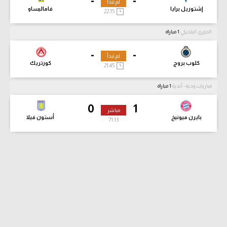
-
-
لم تبدأ
إشتوريل برايا
فاماليساو
22:15
الدوري البلجيكي
1 مباراة
-
-
لم تبدأ
كلوب بروج
كورتريك
21:45
مباريات ودية - أندية
1 مباراة
0
1
مباشر
بايرن ميونيخ
أستون فيلا
71:13