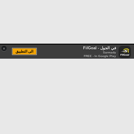
في الجول - FilGoal
×
الى التطبيق
Sarmady
FREE - In Google Play