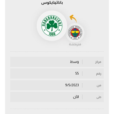
باناثينايكوس
الدوري السعودي للمحترفين
دوري أبطال أوروبا
دوري أبطال إفريقيا
فنربخشة
كل البطولات
وسط
مركز
أقسام
الكرة المصرية
55
رقم
الدوري المصري
9/5/2023
من
الكرة الأوروبية
الآن
حتى
الكرة الإفريقية
منتخب مصر