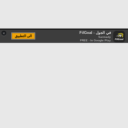
في الجول - FilGoal
×
الى التطبيق
Sarmady
FREE - In Google Play