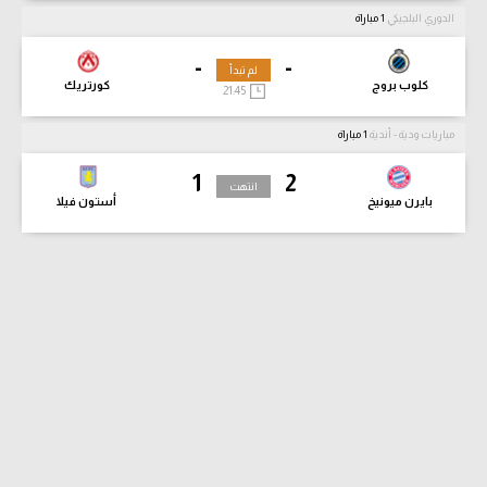
الدوري البلجيكي
1 مباراة
-
-
لم تبدأ
كلوب بروج
كورتريك
21:45
مباريات ودية - أندية
1 مباراة
1
2
انتهت
بايرن ميونيخ
أستون فيلا