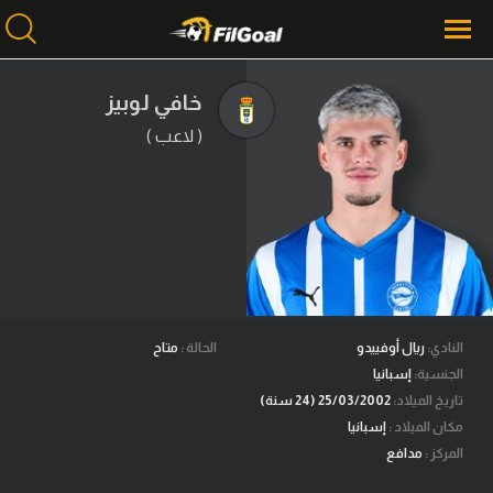
خافي لوبيز
( لاعب )
محتوى إخباري
الرئيسية
أخبار
مباريات
ميركاتو
فانتازي في الجول
النادي:
ريال أوفييدو
الحالة :
متاح
الجنسية:
إسبانيا
مسابقة التوقعات
تاريخ الميلاد:
25/03/2002 (24 سنة)
مكان الميلاد :
إسبانيا
فيديوهات
المركز :
مدافع
عدسات