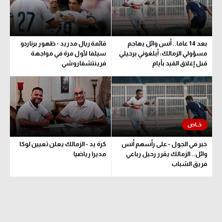
الوطن العربي
في المونديال
بعد 14 عاما.. أنس وائل يهاجم
قائمة ريال مدريد - ظهور برناردو
رياضة نسائية
مسؤولي الزمالك: أبلغوني برحيلي
سيلفا لأول مرة في مواجهة
قبل إغلاق القيد بأيام
فرينتشفاروشي
آسيا
أمريكا
ركن الألعاب
أقسام خاصة
خبر في الجول - على رأسهم أنس
كرة يد - الزمالك يعلن تعيين لوكا
وائل.. الزمالك يقرر رحيل رباعي
مديرا رياضيا
Gamers
فريق الشباب
ميركاتو
تحقيق في الجول
تقرير في الجول