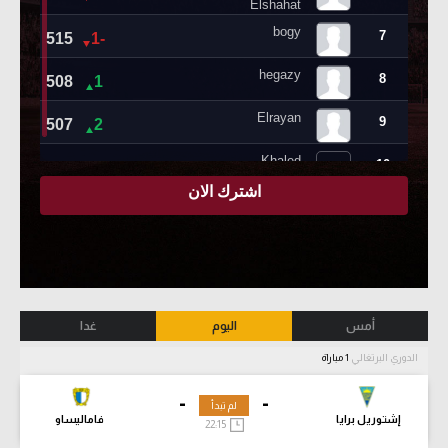
أمس
اليوم
غدا
الدوري البرتغالي
1 مباراة
-
-
لم تبدأ
إشتوريل برايا
فاماليساو
22:15