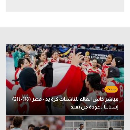
سعودي في الجول
الدوري الإنجليزي
الدوري الإسباني
دوري أبطال أوروبا
القسم الثاني
رياضات أخرى
أمم إفريقيا
كرة السلة الأمريكية
مباشر كأس العالم للناشئات كرة يد - مصر (18)-(21)
كرة سلة
إسبانيا.. عودة من بعيد
كرة يد
كرة طائرة