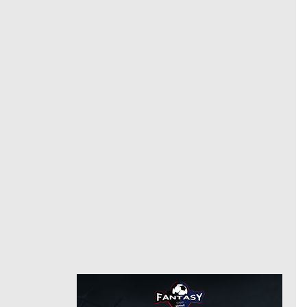
شتوتجارت
وسط
مركز
11
رقم
6/29/2024
من
8/29/2025
فيردر بريمن
حتى