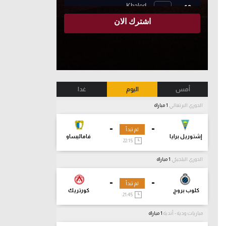
أمس
اليوم
غدا
الدوري البرتغالي
1 مباراة
-
-
لم تبدأ
إشتوريل برايا
فاماليساو
22:15
الدوري البلجيكي
1 مباراة
-
-
لم تبدأ
كلوب بروج
كورتريك
21:45
مباريات ودية - أندية
1 مباراة