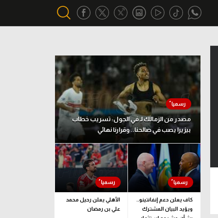
أقسام خاصة
Gamers
يكية
ميركاتو
تحقيق في الجول
مصدر من الزمالك لـ في الجول: تسريب خطاب
بيزيرا يصب في صالحنا.. وقرارنا نهائي
تقرير في الجول
تحليل في الجول
حكايات في الجول
كويز في الجول
كاف يعلن دعم إنفانتينو..
الأهلي يعلن رحيل محمد
ويؤيد البيان المشترك
علي بن رمضان
فيديو في الجول