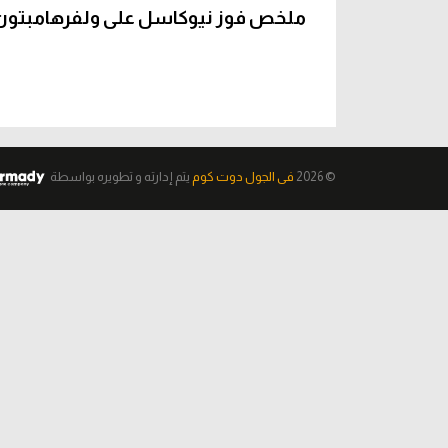
ملخص فوز نيوكاسل على ولفرهامبتون 1-0 (الدوري الإنجليزي
© 2026
فى الجول دوت كوم
يتم إدارته و تطويره
بواسطة