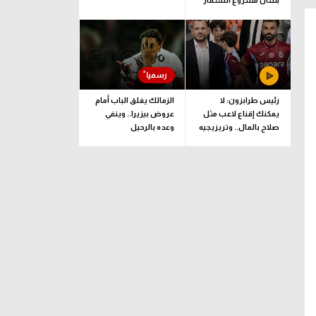
بشأن مشروع استثمار
فيفا
رئيس طرابزون: لا
الزمالك يغلق الباب أمام
يمكنك إقناع لاعب مثل
عروض بيزيرا.. وينفي
صلاح بالمال.. وتريزيجيه
وعده بالرحيل
لعب دورا إيجابيا