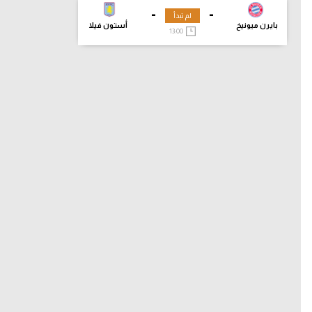
-
-
لم تبدأ
بايرن ميونيخ
أستون فيلا
13:00