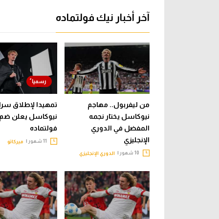
آخر أخبار نيك فولتماده
من ليفربول.. مهاجم
تمهيدا لإطلاق سراح
نيوكاسل يختار نجمه
نيوكاسل يعلن ضم
المفضل في الدوري
فولتماده
الإنجليزي
11 شهور |
ميركاتو
10 شهور |
الدوري الإنجليزي