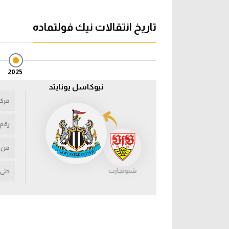
تاريخ انتقالات نيك فولتماده
2025
نيوكاسل يونايتد
مركز
رقم
من
شتوتجارت
حتى