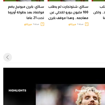
طلب
سكاي: شتوتجارت لم يطلب
سكاي: بايرن ميونيخ يضم
.. ولكن
100 مليون يورو للتخلي عن
فولتماد بعد بطولة أوروبا
ا
مهاجمه.. وهذا موقف بايرن
تحت 21 عاما
سنه |
سنه |
ميركاتو
ميركاتو