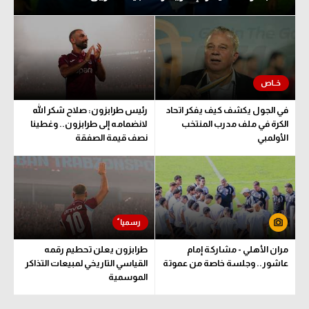
تحليل في الجول
حكايات في الجول
كويز في الجول
فيديو في الجول
في الجول يكشف كيف يفكر اتحاد
رئيس طرابزون: صلاح شكر الله
الكرة في ملف مدرب المنتخب
لانضمامه إلى طرابزون.. وغطينا
الأولمبي
نصف قيمة الصفقة
مران الأهلي - مشاركة إمام
طرابزون يعلن تحطيم رقمه
عاشور.. وجلسة خاصة من عموتة
القياسي التاريخي لمبيعات التذاكر
الموسمية