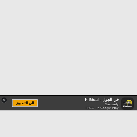
في الجول - FilGoal
×
الى التطبيق
Sarmady
FREE - In Google Play