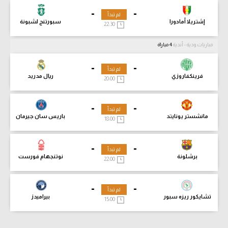
-
-
لم تبدأ
إشتريلا أمادورا
سبورتنج لشبونة
22:30
مباريات ودية - أندية
4 مباراة
-
-
لم تبدأ
فرينكفاروزي
ريال مدريد
20:00
-
-
لم تبدأ
مانشستر يونايتد
باريس سان جيرمان
18:00
-
-
لم تبدأ
برشلونة
نوتنجهام فورست
22:00
-
-
لم تبدأ
تشايكور ريزه سبور
بيراميدز
15:00