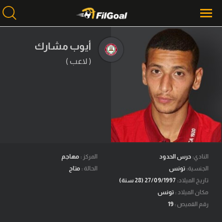
أيوب مشارك
( لاعب )
محتوى إخباري
الرئيسية
أخبار
مباريات
ميركاتو
فانتازي في الجول
النادي:
حرس الحدود
المركز :
مهاجم
الجنسية:
تونس
الحالة :
متاح
مسابقة التوقعات
تاريخ الميلاد:
27/09/1997 (28 سنة)
مكان الميلاد :
تونس
فيديوهات
رقم القميص :
19
عدسات