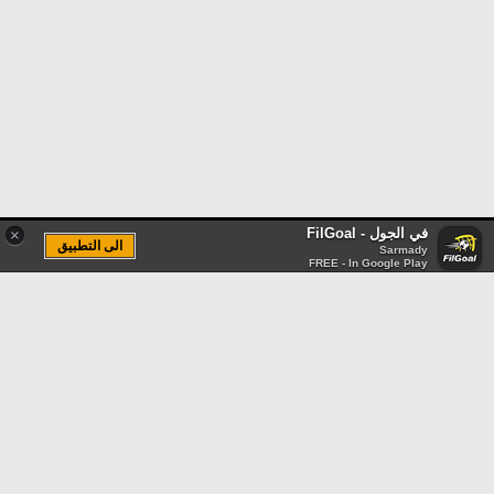
في الجول - FilGoal
×
الى التطبيق
Sarmady
FREE - In Google Play