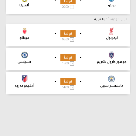
-
-
لم تبدأ
بورتو
ألفيركا
20:00
مباريات ودية - أندية
3 مباراة
-
-
لم تبدأ
ليفربول
موناكو
16:30
-
-
لم تبدأ
جوهور دارول تاكزيم
تشيلسي
15:00
-
-
لم تبدأ
مانشستر سيتي
أتلتيكو مدريد
14:00