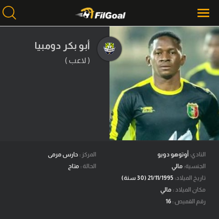
أبو بكر دومبيا
( لاعب )
محتوى إخباري
الرئيسية
أخبار
مباريات
ميركاتو
فانتازي في الجول
النادي:
أوتوهو دويو
المركز :
حارس مرمى
الجنسية:
مالي
الحالة :
متاح
مسابقة التوقعات
تاريخ الميلاد:
21/11/1995 (30 سنة)
مكان الميلاد :
مالي
فيديوهات
رقم القميص :
16
عدسات