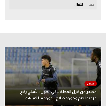
انتقال
عقد
سعودي في الجول
الدوري الإنجليزي
الدوري الإسباني
دوري أبطال أوروبا
القسم الثاني
رياضات أخرى
أمم إفريقيا
كرة السلة الأمريكية
كرة سلة
مصدر من غزل المحلة لـ في الجول: الأهلي رفع
كرة يد
عرضه لضم محمود صلاح.. وموقفنا كما هو
كرة طائرة