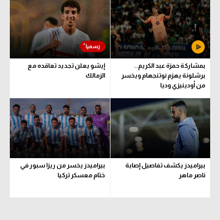
الوطن العربي
في المونديال
رياضة نسائية
بمشاركة حمزة عبد الكريم..
إيشو يعلن تجديد تعاقده مع
آسيا
برشلونة يهزم نوتنجهام ويخسر
الزمالك
من أودينيزي وديا
أمريكا
ركن الألعاب
أقسام خاصة
Gamers
بيراميدز يكشف تفاصيل إصابة
بيراميدز يخسر من ريزا سبور في
ميركاتو
ناصر ماهر
ختام معسكر تركيا
تحقيق في الجول
تقرير في الجول