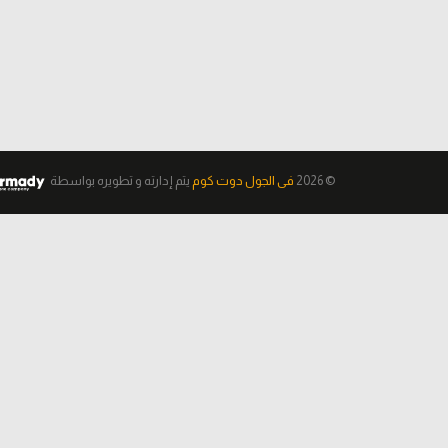
© 2026
فى الجول دوت كوم
يتم إدارته و تطويره
بواسطة