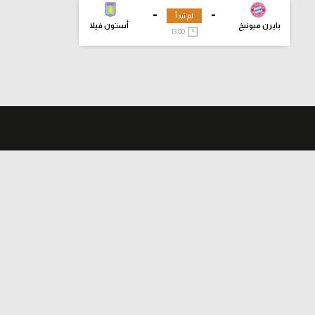
-
-
لم تبدأ
بايرن ميونيخ
أستون فيلا
13:00