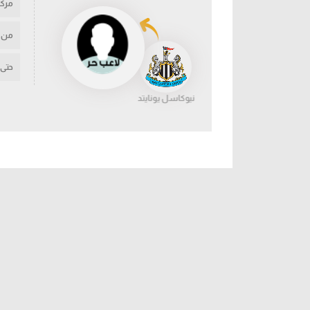
مركز
من
حتى
نيوكاسل يونايتد