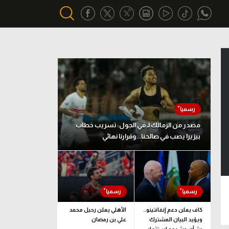
أقسام خاصة
Gamers
يكية
ميركاتو
تحقيق في الجول
مصدر من الزمالك لـ في الجول: تسريب خطاب
بيزيرا يصب في صالحنا.. وقرارنا نهائي
تقرير في الجول
تحليل في الجول
حكايات في الجول
كويز في الجول
كاف يعلن دعم إنفانتينو..
الأهلي يعلن رحيل محمد
ويؤيد البيان المشترك
علي بن رمضان
فيديو في الجول