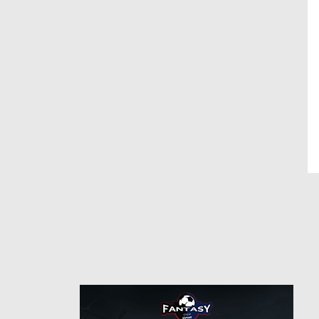
حارس مرمى
مركز
26
رقم
6/29/2024
من
7/1/2026
برمنجام سيتي
حتى