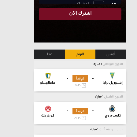
أمس
اليوم
غدا
الدوري البرتغالي
1 مباراة
-
-
لم تبدأ
إشتوريل برايا
فاماليساو
22:15
الدوري البلجيكي
1 مباراة
-
-
لم تبدأ
كلوب بروج
كورتريك
21:45
مباريات ودية - أندية
1 مباراة