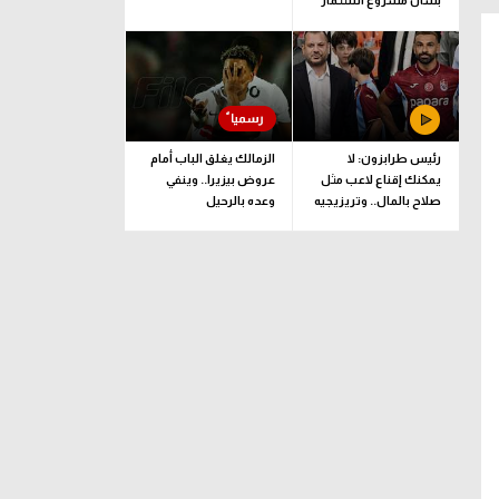
بشأن مشروع استثمار
فيفا
رئيس طرابزون: لا
الزمالك يغلق الباب أمام
يمكنك إقناع لاعب مثل
عروض بيزيرا.. وينفي
صلاح بالمال.. وتريزيجيه
وعده بالرحيل
لعب دورا إيجابيا
نيوكاسل يونايتد