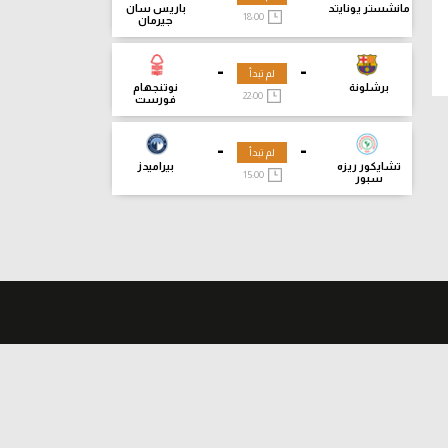
مانشستر يونايتد
باريس سان
18:00
جيرمان
-
-
لم تبدأ
برشلونة
نوتنجهام
22:00
فورست
-
-
لم تبدأ
تشايكور ريزه
بيراميدز
15:00
سبور