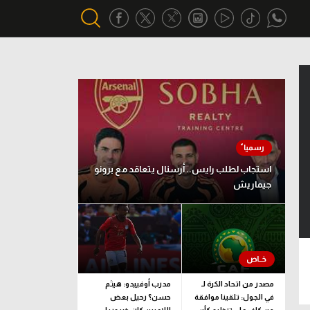
أقسام خاصة
Gamers
يكية
ميركاتو
تحقيق في الجول
استجاب لطلب رايس.. أرسنال يتعاقد مع برونو
جيماريش
تقرير في الجول
تحليل في الجول
حكايات في الجول
كويز في الجول
مصدر من اتحاد الكرة لـ
مدرب أوفييدو: هيثم
في الجول: تلقينا موافقة
حسن؟ رحيل بعض
فيديو في الجول