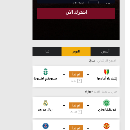
أمس
اليوم
غدا
الدوري البرتغالي
1 مباراة
-
-
لم تبدأ
إشتريلا أمادورا
سبورتنج لشبونة
22:30
مباريات ودية - أندية
4 مباراة
-
-
لم تبدأ
فرينكفاروزي
ريال مدريد
20:00
-
-
لم تبدأ