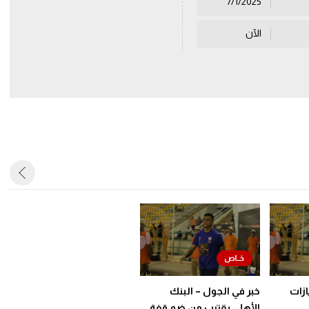
7/1/2025
الآن
ازات
خبر في الجول – البنك
الأهلي يقترب من ضم قفة