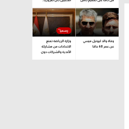
من كاف على تنظيم كأس
اللاعبين كان ضروريا..
إفريقيا تحت 23 عاما
ونضع رغبة اللاعب
بالاعتبار
وفاة والد ليونيل ميسي
وزارة الرياضة تمنع
عن عمر 68 عامًا
الاتحادات من مشاركة
الأندية والشركات دون
تراخيص سليمة
إنـبي
مدافع
مركز