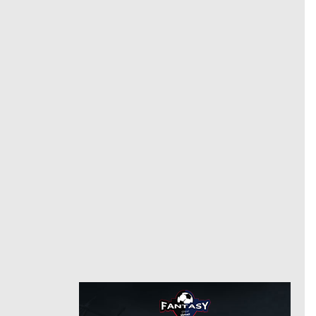
44
رقم
10/28/2020
من
6/30/2025
أسوان
حتى