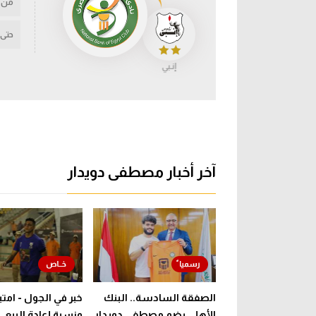
من
حتى
إنـبي
آخر أخبار مصطفى دويدار
الصفقة السادسة.. البنك
خبر في الجول - امتي
الأهلي يضم مصطفى دويدار
ونسبة إعادة البيع..