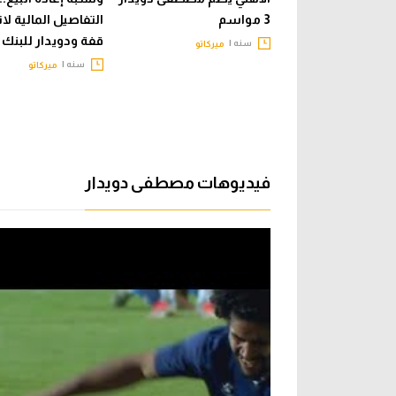
3 مواسم
التفاصيل المالية لا
قفة ودويدار للبنك 
سنه |
ميركاتو
سنه |
ميركاتو
فيديوهات مصطفى دويدار