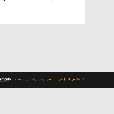
© 2026
فى الجول دوت كوم
يتم إدارته و تطويره
بواسطة