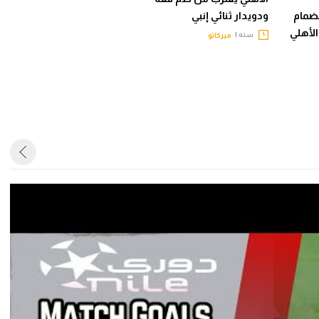
نضمام
ودويدار ثنائي إنبي
الأهلي
سنه |
ميركاتو