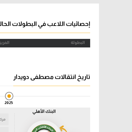
آراء حرة
الدوري ا
ركن الألعاب
دوري أبطا
إحصائيات اللاعب في البطولات الحال
دوري أبطا
البطولة
الفري
كل البطولات
تاريخ انتقالات مصطفى دويدار
2025
البنك الأهلي
مركز