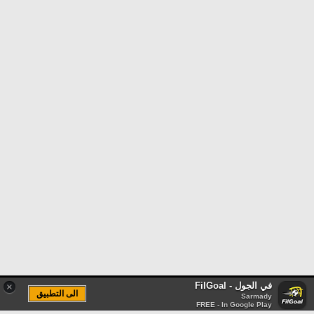
في الجول - FilGoal
×
الى التطبيق
Sarmady
FREE - In Google Play