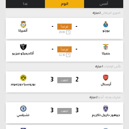
أمس
اليوم
غدا
الدوري البرتغالي
2 مباراة
-
-
لم تبدأ
بورتو
ألفيركا
20:00
-
-
لم تبدأ
بنفيكا
أكاديميكو فيزيو
22:30
كأس الإمارات
1 مباراة
3
2
انتهت
أرسنال
بوروسيا دورتموند
مباريات ودية - أندية
2 مباراة
3
3
انتهت
جوهور دارول تاكزيم
تشيلسي