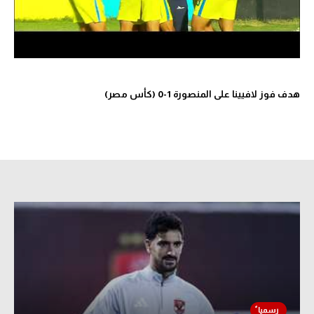
الوطن العربي
في المونديال
رياضة نسائية
هدف فوز لافيينا على المنصورة 1-0 (كأس مصر)
آسيا
أمريكا
ركن الألعاب
أقسام خاصة
Gamers
ميركاتو
تحقيق في الجول
تقرير في الجول