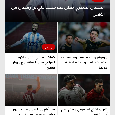
الشمال القطري يعلن ضم محمد علي بن رمضان من
تحليل في الجول
الأهلي
حكايات في الجول
كويز في الجول
فيديو في الجول
مرموش: لولا سيمينيو ما سجلت
كما كشف في الجول - الكرمة
هذه الأهداف.. ونستعد لحقبة
العراقي يعلن التعاقد مع مروان
جديدة
حمدي
تقرير: الفتح السعودي مهتم بضم
بعد أيام من انضمامه لـ طرابزون..
أحمد فتوح
صلاح يظهر في فيلم ترويجي