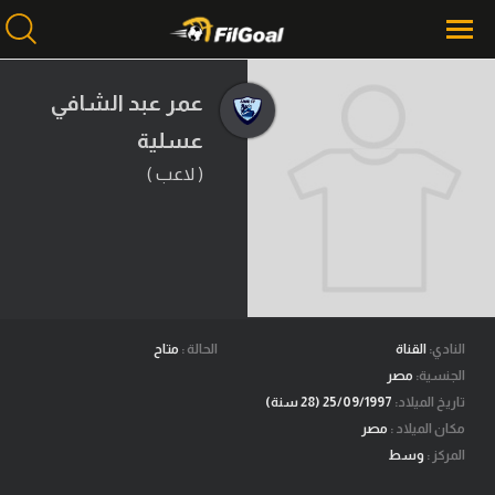
عمر عبد الشافي
عسلية
محتوى إخباري
الرئيسية
( لاعب )
أخبار
مباريات
ميركاتو
فانتازي في الجول
النادي:
القناة
الحالة :
متاح
الجنسية:
مصر
مسابقة التوقعات
تاريخ الميلاد:
25/09/1997 (28 سنة)
مكان الميلاد :
مصر
فيديوهات
المركز :
وسط
عدسات