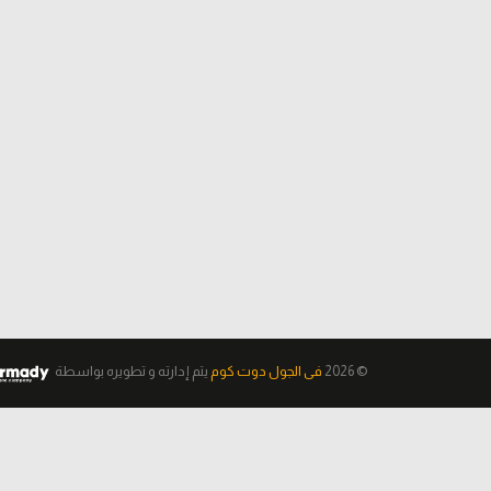
© 2026
فى الجول دوت كوم
يتم إدارته و تطويره
بواسطة