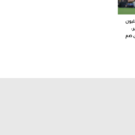
حاجز 130 مليون
ر:
ن ضم