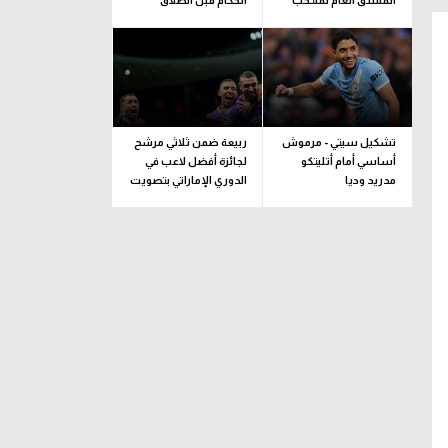
المنسق العام لمنتخب
الحكام قبل انطلاق
إيطاليا خلفا لـ بوفون
الموسم
تشكيل سيتي - مرموش
ربيعة ضمن ثلاثي مرشح
أساسي أمام أتليتكو
لجائزة أفضل لاعب في
مدريد وديا
الدوري الإماراتي بتصويت
الجماهير