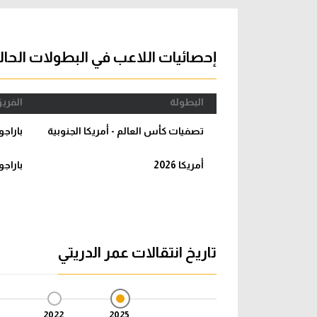
آراء حرة
الدوري ا
ركن الألعاب
دوري أبطا
إحصائيات اللاعب في البطولات الحال
دوري أبطا
البطولة
الفري
كل البطولات
تصفيات كأس العالم - أمريكا الجنوبية
باراجو
أمريكا 2026
باراجو
تاريخ انتقالات عمر الدريتي
2022
2025