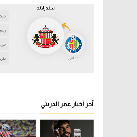
سندرلاند
مركز
رقم
من
خيتافي
حتى
آخر أخبار عمر الدريتي