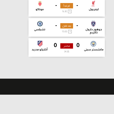
-
-
لم تبدأ
ليفربول
موناكو
16:30
-
-
بعد قليل
جوهور دارول
تشيلسي
15:00
تاكزيم
0
0
مباشر
مانشستر سيتي
أتلتيكو مدريد
34:39