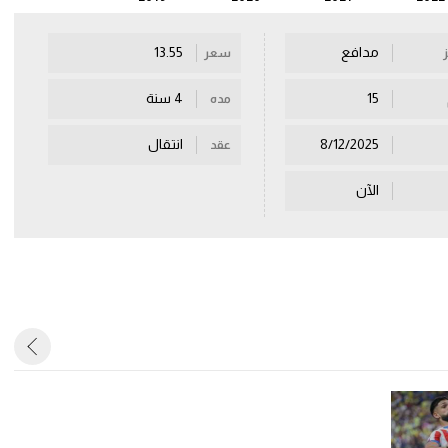
مدافع
13.55
سعر
15
4 سنة
مده
8/12/2025
انتقال
عقد
الآن