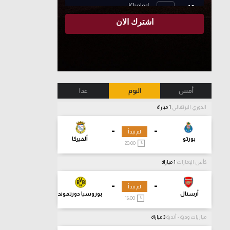
أمس
اليوم
غدا
الدوري البرتغالي
1 مباراة
-
-
لم تبدأ
بورتو
ألفيركا
20:00
كأس الإمارات
1 مباراة
-
-
لم تبدأ
أرسنال
بوروسيا دورتموند
16:00
مباريات ودية - أندية
3 مباراة