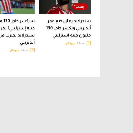
سندرلاند يعلن ضم عمر
سيكسر 
ألديريتي ويكسر حاجز 130
جنيه إسترليني؟ تقري
مليون جنيه استرليني
سندرلاند يقترب م
ألديريتي
سنه |
ميركاتو
سنه |
ميركاتو