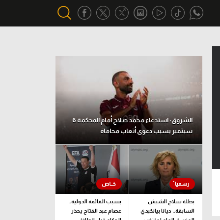
أقسام خاصة
Gamers
يكية
ميركاتو
تحقيق في الجول
الشروق: استدعاء محمد صلاح أمام المحكمة 6
سبتمبر بسبب دعوى أتعاب محاماة
تقرير في الجول
تحليل في الجول
حكايات في الجول
كويز في الجول
بطلة سلاح الشيش
بسبب القائمة الدولية..
السابقة.. ديانا بيانكيدي
عصام عبد الفتاح يحذر
فيديو في الجول