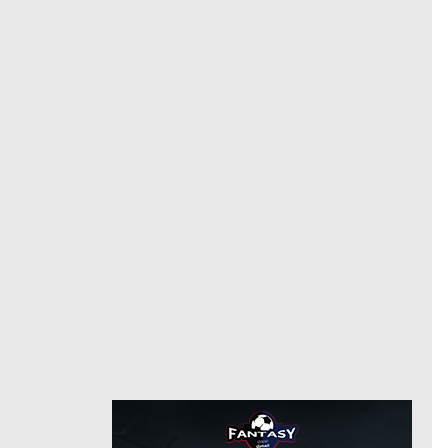
خيتافي
مدافع
مركز
15
رقم
7/31/2022
من
8/12/2025
هيرتا برلين
حتى