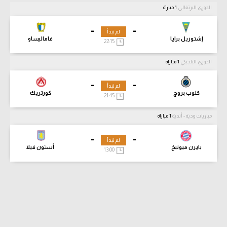
الدوري البرتغالي
1 مباراة
-
-
لم تبدأ
إشتوريل برايا
فاماليساو
22:15
الدوري البلجيكي
1 مباراة
-
-
لم تبدأ
كلوب بروج
كورتريك
21:45
مباريات ودية - أندية
1 مباراة
-
-
لم تبدأ
بايرن ميونيخ
أستون فيلا
13:00