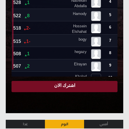
أمس
اليوم
غدا