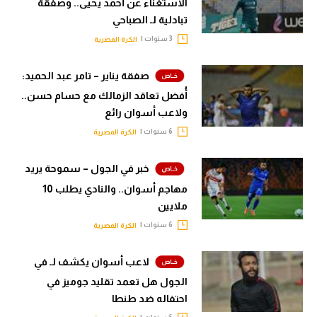
الاستغناء عن أحمد يحيى.. وصفقة
الوطن العربي
تبادلية لـ الصباحي
3 سنوات |
الكرة المصرية
في المونديال
رياضة نسائية
صفقة يناير – تامر عبد الحميد:
أُفضل تعاقد الزمالك مع حسام حسن..
آسيا
ولاعب أسوان رائع
أمريكا
6 سنوات |
الكرة المصرية
ركن الألعاب
خبر في الجول – سموحة يريد
مهاجم أسوان.. والنادي يطلب 10
أقسام خاصة
ملايين
Gamers
6 سنوات |
الكرة المصرية
ميركاتو
لاعب أسوان يكشف لـ في
تحقيق في الجول
الجول هل تعمد تقليد جوميز في
احتفاله ضد طنطا
تقرير في الجول