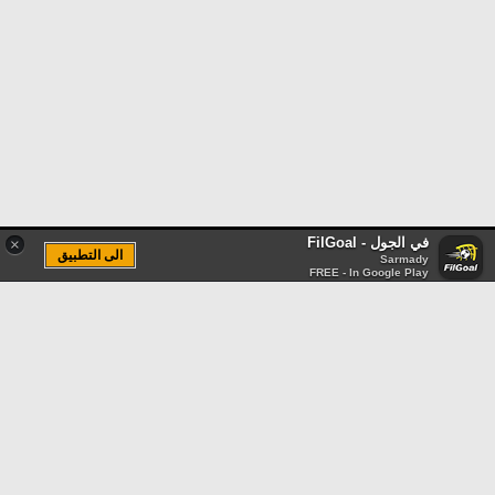
في الجول - FilGoal
×
الى التطبيق
Sarmady
FREE - In Google Play