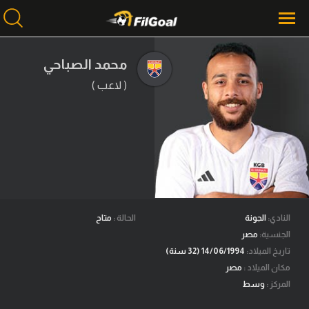
محمد الصباحي
( لاعب )
محتوى إخباري
الرئيسية
أخبار
مباريات
ميركاتو
فانتازي في الجول
النادي:
الجونة
الحالة :
متاح
الجنسية:
مصر
مسابقة التوقعات
تاريخ الميلاد:
14/06/1994 (32 سنة)
مكان الميلاد :
مصر
فيديوهات
المركز :
وسط
عدسات