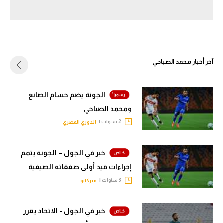
سعودي في الجول
الدوري الإنجليزي
الدوري الإسباني
آخر أخبار محمد الصباحي
دوري أبطال أوروبا
القسم الثاني
الجونة يضم حسام الصانع
ومحمد الصباحي
رياضات أخرى
2 سنوات |
الدوري المصري
أمم إفريقيا
خبر في الجول – الجونة يتمم
كرة السلة الأمريكية
إجراءات قيد أولى صفقاته الصيفية
كرة سلة
3 سنوات |
ميركاتو
كرة يد
خبر في الجول - الاتحاد يقرر
كرة طائرة