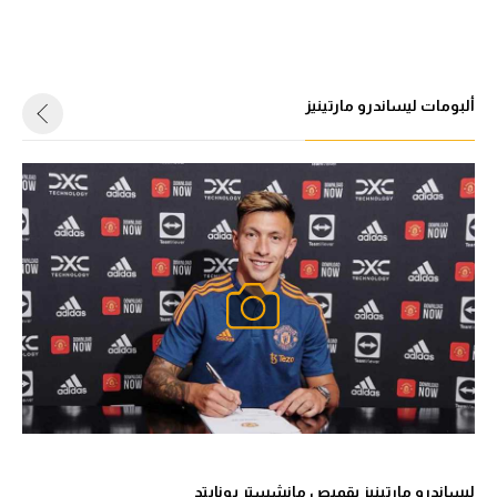
ألبومات ليساندرو مارتينيز
ليساندرو مارتينيز بقميص مانشستر يونايتد