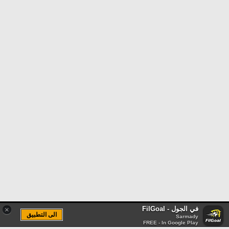
في الجول - FilGoal
×
الى التطبيق
Sarmady
FREE - In Google Play