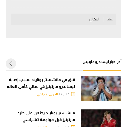
سعودي في الجول
انتقال
الدوري الإنجليزي
عقد
الدوري الإسباني
دوري أبطال أوروبا
القسم الثاني
آخر أخبار ليساندرو مارتينيز
رياضات أخرى
أمم إفريقيا
قلق في مانشستر يونايتد بسبب إصابة
ليساندرو مارتينيز في نهائي كأس العالم
كرة السلة الأمريكية
17 ايام |
الدوري الإنجليزي
كرة سلة
كرة يد
مانشستر يونايتد يطعن على طرد
مارتينيز قبل مواجهة تشيلسي
كرة طائرة
3 شهور |