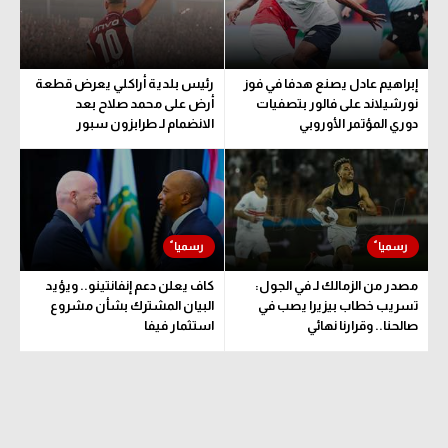
إبراهيم عادل يصنع هدفا في فوز
رئيس بلدية أراكلي يعرض قطعة
نورشيلاند على فالور بتصفيات
أرض على محمد صلاح بعد
دوري المؤتمر الأوروبي
الانضمام لـ طرابزون سبور
مصدر من الزمالك لـ في الجول:
كاف يعلن دعم إنفانتينو.. ويؤيد
تسريب خطاب بيزيرا يصب في
البيان المشترك بشأن مشروع
صالحنا.. وقرارنا نهائي
استثمار فيفا