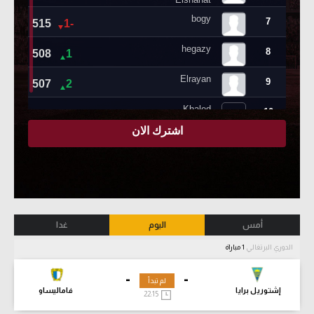
أمس
اليوم
غدا
الدوري البرتغالي
1 مباراة
-
-
لم تبدأ
إشتوريل برايا
فاماليساو
22:15