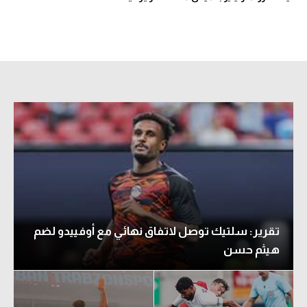
تقرير: سلتيك توصل لاتفاق نهائي مع أوفييدو لضم
هيثم حسن