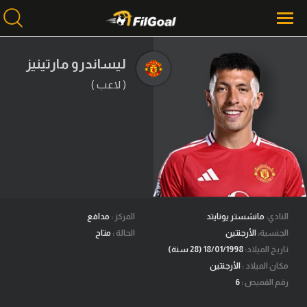
ليساندرو مارتينيز
( لاعب )
محتوى إخباري
الرئيسية
أخبار
مباريات
ميركاتو
فانتازي في الجول
النادي:
مانشستر يونايتد
المركز :
مدافع
الجنسية:
الأرجنتين
الحالة :
متاح
مسابقة التوقعات
تاريخ الميلاد:
18/01/1998 (28 سنة)
مكان الميلاد :
الأرجنتين
فيديوهات
رقم القميص :
6
عدسات