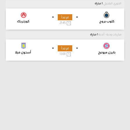
الدوري البلجيكي
1 مباراة
-
-
لم تبدأ
كلوب بروج
كورتريك
21:45
مباريات ودية - أندية
1 مباراة
-
-
لم تبدأ
بايرن ميونيخ
أستون فيلا
13:00