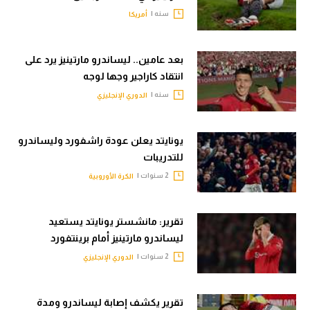
سنه |
أمريكا
تحليل في الجول
حكايات في الجول
بعد عامين.. ليساندرو مارتينيز يرد على
كويز في الجول
انتقاد كاراجير وجها لوجه
سنه |
الدوري الإنجليزي
فيديو في الجول
يونايتد يعلن عودة راشفورد وليساندرو
للتدريبات
2 سنوات |
الكرة الأوروبية
تقرير: مانشستر يونايتد يستعيد
ليساندرو مارتينيز أمام برينتفورد
2 سنوات |
الدوري الإنجليزي
تقرير يكشف إصابة ليساندرو ومدة