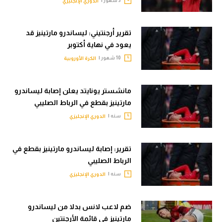
الدوري الإنجليزي
الوطن العربي
في المونديال
تقرير أرجنتيني: ليساندرو مارتينيز قد
يعود في نهاية أكتوبر
رياضة نسائية
10 شهور |
الكرة الأوروبية
آسيا
أمريكا
مانشستر يونايتد يعلن إصابة ليساندرو
مارتينيز بقطع في الرباط الصليبي
ركن الألعاب
سنه |
الدوري الإنجليزي
أقسام خاصة
تقرير: إصابة ليساندرو مارتينيز بقطع في
Gamers
الرباط الصليبي
سنه |
الدوري الإنجليزي
ميركاتو
تحقيق في الجول
ضم لاعب لانس بدلا من ليساندرو
تقرير في الجول
مارتينيز في قائمة الأرجنتين