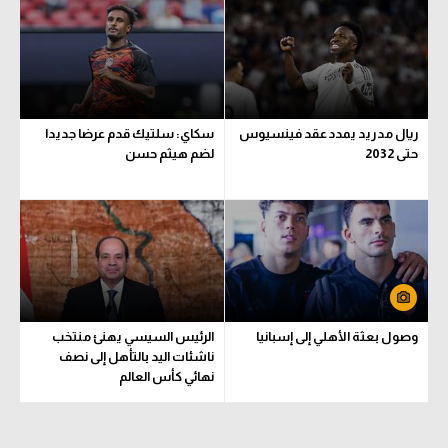
الوطن العربي
في المونديال
رياضة نسائية
ريال مدريد يمدد عقد فينسيوس
سكاي: سلتيك قدم عرضا جديدا
آسيا
حتى 2032
لضم هيثم حسن
أمريكا
ركن الألعاب
أقسام خاصة
Gamers
وصول بعثة الأهلي إلى إسبانيا
الرئيس السيسي يهنئ منتخب
ميركاتو
ناشئات اليد بالتأهل إلى نصف
نهائي كأس العالم
تحقيق في الجول
تقرير في الجول