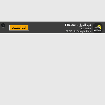
في الجول - FilGoal
×
الى التطبيق
Sarmady
FREE - In Google Play