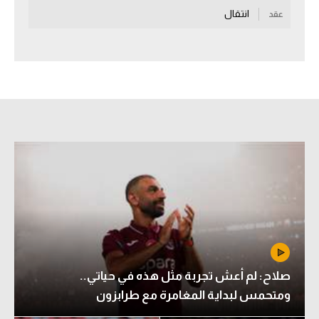
انتقال
عقد
سعودي في الجول
الدوري الإنجليزي
الدوري الإسباني
دوري أبطال أوروبا
القسم الثاني
رياضات أخرى
أمم إفريقيا
كرة السلة الأمريكية
كرة سلة
صلاح: لم أعش تجربة مثل هذه في حياتي..
كرة يد
ومتحمس لبداية المغامرة مع طرابزون
كرة طائرة