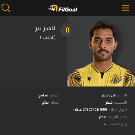
ناصر بير
( لاعب )
محتوى إخباري
الرئيسية
أخبار
مباريات
ميركاتو
فانتازي في الجول
النادي:
نادي قطر
المركز :
مدافع
الجنسية:
قطر
الحالة :
متاح
مسابقة التوقعات
تاريخ الميلاد:
27/01/1999 (27 سنة)
مكان الميلاد :
قطر
فيديوهات
رقم القميص :
2
عدسات