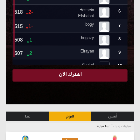
أمس
اليوم
غدا
مباريات ودية - أندية
3 مباراة