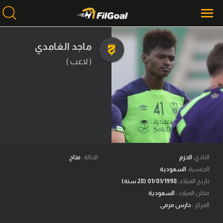
ماجد الغامدي
( لاعب )
محتوى إخباري
الرئيسية
أخبار
مباريات
ميركاتو
فانتازي في الجول
النادي:
الحزم
الحالة :
متاح
الجنسية:
السعودية
مسابقة التوقعات
تاريخ الميلاد:
01/01/1998 (28 سنة)
مكان الميلاد :
السعودية
فيديوهات
المركز :
حارس مرمى
عدسات