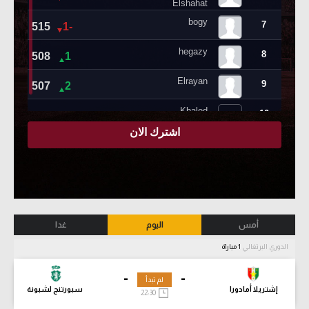
أمس
اليوم
غدا
الدوري البرتغالي
1 مباراة
-
-
لم تبدأ
إشتريلا أمادورا
سبورتنج لشبونة
22:30