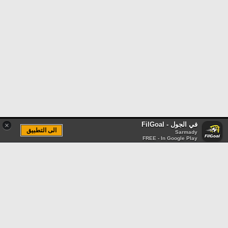
في الجول - FilGoal
×
الى التطبيق
Sarmady
FREE - In Google Play