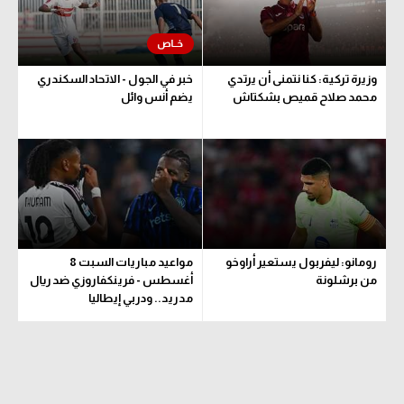
الوطن العربي
في المونديال
وزيرة تركية: كنا نتمنى أن يرتدي
خبر في الجول - الاتحاد السكندري
رياضة نسائية
محمد صلاح قميص بشكتاش
يضم أنس وائل
آسيا
أمريكا
ركن الألعاب
أقسام خاصة
رومانو: ليفربول يستعير أراوخو
مواعيد مباريات السبت 8
من برشلونة
أغسطس - فرينكفاروزي ضد ريال
Gamers
مدريد.. ودربي إيطاليا
ميركاتو
تحقيق في الجول
تقرير في الجول