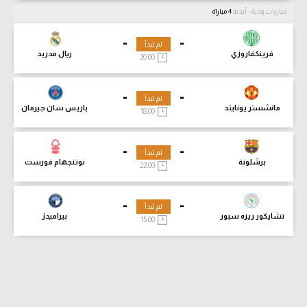
مباريات ودية - أندية
4 مباراة
-
-
لم تبدأ
فرينكفاروزي
ريال مدريد
20:00
-
-
لم تبدأ
مانشستر يونايتد
باريس سان جيرمان
18:00
-
-
لم تبدأ
برشلونة
نوتنجهام فورست
22:00
-
-
لم تبدأ
تشايكور ريزه سبور
بيراميدز
15:00