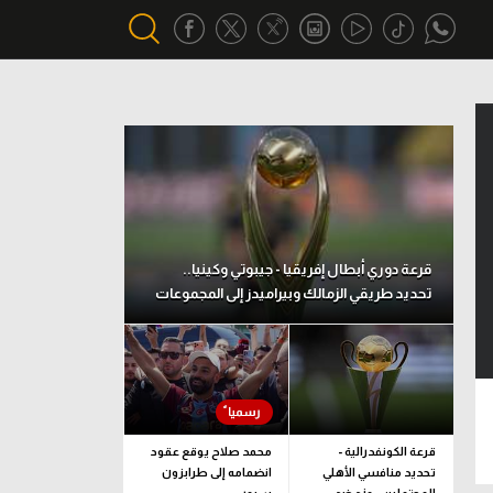
أقسام خاصة
Gamers
يكية
ميركاتو
تحقيق في الجول
قرعة دوري أبطال إفريقيا - جيبوتي وكينيا..
تحديد طريقي الزمالك وبيراميدز إلى المجموعات
تقرير في الجول
تحليل في الجول
حكايات في الجول
كويز في الجول
قرعة الكونفدرالية -
محمد صلاح يوقع عقود
تحديد منافسي الأهلي
انضمامه إلى طرابزون
فيديو في الجول