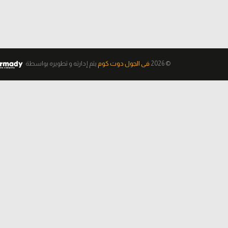
© 2026
فى الجول دوت كوم
يتم إدارته و تطويره
بواسطة