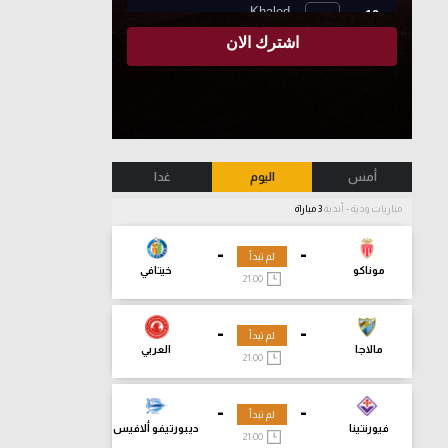
أمس
اليوم
غدا
مباريات ودية - أندية
3 مباراة
-
-
لم تبدأ
موناكو
خيتافي
21:00
-
-
لم تبدأ
مالاجا
العربي
21:00
-
-
لم تبدأ
فيورنتينا
ديبورتيفو ألافيس
21:00