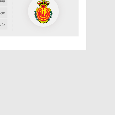
رقم
من
حتى