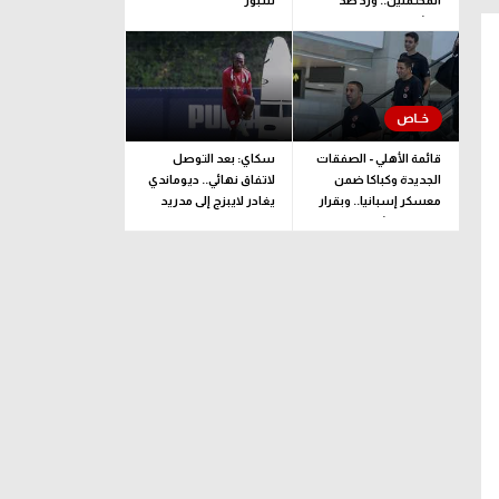
المحتملين.. وزد ضد
سبور
ممثل جيبوتي
قائمة الأهلي - الصفقات
سكاي: بعد التوصل
الجديدة وكباكا ضمن
لاتفاق نهائي.. ديوماندي
معسكر إسبانيا.. وبقرار
يغادر لايبزج إلى مدريد
يلحق بالبعثة