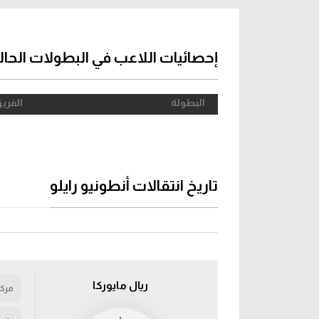
آراء حرة
الدوري ا
ركن الألعاب
دوري أبطا
إحصائيات اللاعب في البطولات الحال
دوري أبطا
البطولة
الفري
كل البطولات
تاريخ انتقالات أنطونيو رايلو
ريال مايوركا
مركز