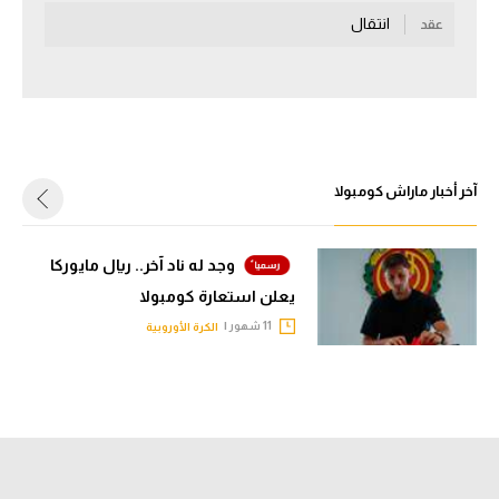
انتقال
عقد
سعودي في الجول
الدوري الإنجليزي
الدوري الإسباني
دوري أبطال أوروبا
آخر أخبار ماراش كومبولا
القسم الثاني
رياضات أخرى
وجد له ناد آخر.. ريال مايوركا
يعلن استعارة كومبولا
أمم إفريقيا
11 شهور |
الكرة الأوروبية
كرة السلة الأمريكية
كرة سلة
كرة يد
كرة طائرة