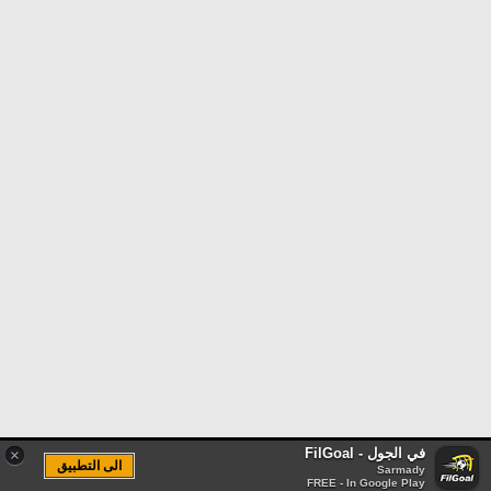
في الجول - FilGoal
×
الى التطبيق
Sarmady
FREE - In Google Play