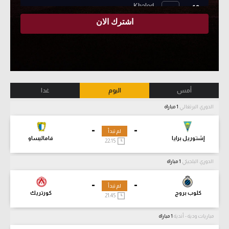
أمس
اليوم
غدا
الدوري البرتغالي
1 مباراة
-
-
لم تبدأ
إشتوريل برايا
فاماليساو
22:15
الدوري البلجيكي
1 مباراة
-
-
لم تبدأ
كلوب بروج
كورتريك
21:45
مباريات ودية - أندية
1 مباراة