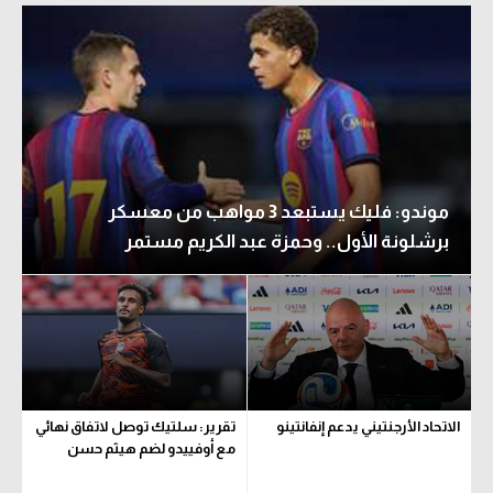
الوطن العربي
في المونديال
رياضة نسائية
آسيا
أمريكا
موندو: فليك يستبعد 3 مواهب من معسكر
برشلونة الأول.. وحمزة عبد الكريم مستمر
ركن الألعاب
أقسام خاصة
Gamers
ميركاتو
الاتحاد الأرجنتيني يدعم إنفانتينو
تقرير: سلتيك توصل لاتفاق نهائي
تحقيق في الجول
مع أوفييدو لضم هيثم حسن
تقرير في الجول