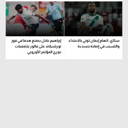
تحليل في الجول
حكايات في الجول
كويز في الجول
سكاي: اتهام إيفان توني بالاعتداء
إبراهيم عادل يصنع هدفا في فوز
فيديو في الجول
والتسبب في إصابة جسدية
نورشيلاند على فالور بتصفيات
دوري المؤتمر الأوروبي