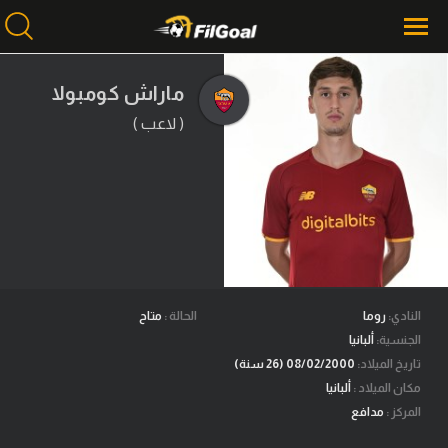
ماراش كومبولا
( لاعب )
محتوى إخباري
الرئيسية
أخبار
مباريات
ميركاتو
فانتازي في الجول
النادي:
روما
الحالة :
متاح
الجنسية:
ألبانيا
مسابقة التوقعات
تاريخ الميلاد:
08/02/2000 (26 سنة)
مكان الميلاد :
ألبانيا
فيديوهات
المركز :
مدافع
عدسات