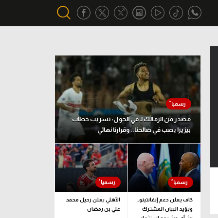
أقسام خاصة
Gamers
يكية
ميركاتو
تحقيق في الجول
مصدر من الزمالك لـ في الجول: تسريب خطاب
بيزيرا يصب في صالحنا.. وقرارنا نهائي
تقرير في الجول
تحليل في الجول
حكايات في الجول
كويز في الجول
كاف يعلن دعم إنفانتينو..
الأهلي يعلن رحيل محمد
ويؤيد البيان المشترك
علي بن رمضان
فيديو في الجول