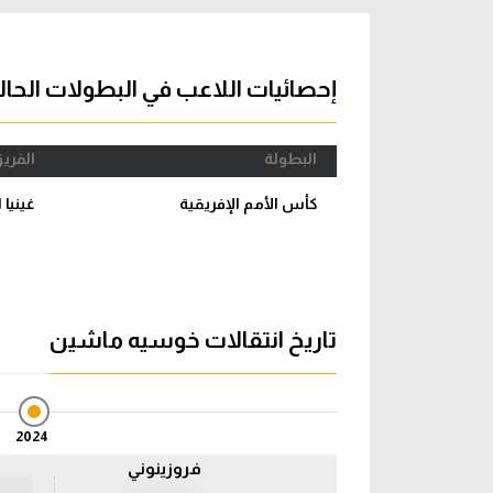
آراء حرة
الدوري ا
ركن الألعاب
دوري أبطا
إحصائيات اللاعب في البطولات الحال
دوري أبطا
البطولة
الفري
كل البطولات
كأس الأمم الإفريقية
غينيا 
تاريخ انتقالات خوسيه ماشين
2024
فروزينوني