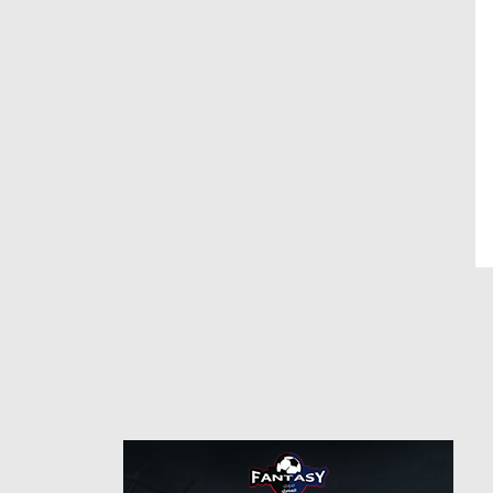
وسط
مركز
7
رقم
6/30/2020
من
8/26/2024
بارما
حتى