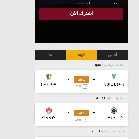
أمس
اليوم
غدا
الدوري البرتغالي
1 مباراة
-
-
لم تبدأ
إشتوريل برايا
فاماليساو
22:15
الدوري البلجيكي
1 مباراة
-
-
لم تبدأ
كلوب بروج
كورتريك
21:45
مباريات ودية - أندية
1 مباراة