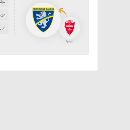
مركز
من
حتى
مونزا