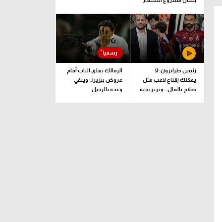
بشأن مشروع استثمار
فيفا
رئيس طرابزون: لا
الزمالك يغلق الباب أمام
يمكنك إقناع لاعب مثل
عروض بيزيرا.. وينفي
صلاح بالمال.. وتريزيجيه
وعده بالرحيل
لعب دورا إيجابيا
مونزا