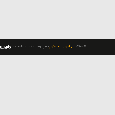
© 2026
فى الجول دوت كوم
يتم إدارته و تطويره
بواسطة