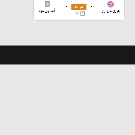
-
-
لم تبدأ
بايرن ميونيخ
أستون فيلا
13:00