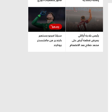
إصابة جسدية
فالور بتصفيات دوري
المؤتمر الأوروبي
رئيس بلدية أراكلي
سيلتا فيجو يستعير
يعرض قطعة أرض على
بايندير من مانشستر
محمد صلاح بعد الانضمام
يونايتد
لـ طرابزون سبور
يونيون برلين
وسط
مركز