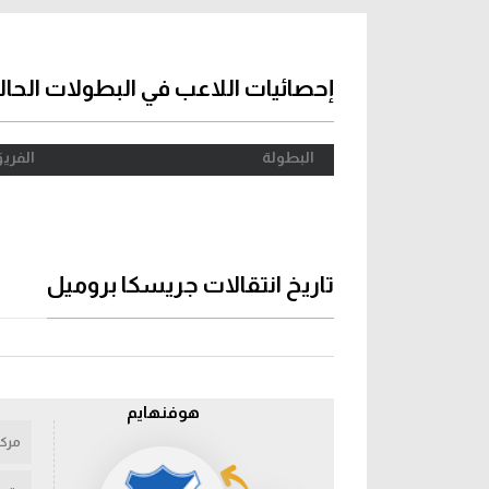
آراء حرة
الدوري ا
ركن الألعاب
دوري أبطا
إحصائيات اللاعب في البطولات الحال
دوري أبطا
البطولة
الفري
كل البطولات
تاريخ انتقالات جريسكا بروميل
هوفنهايم
مركز