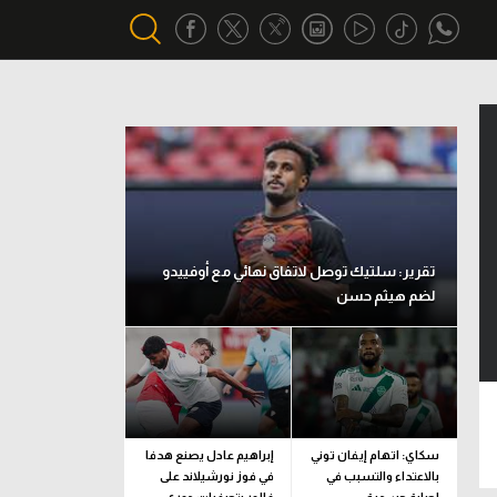
أقسام خاصة
Gamers
يكية
ميركاتو
تحقيق في الجول
تقرير: سلتيك توصل لاتفاق نهائي مع أوفييدو
لضم هيثم حسن
تقرير في الجول
تحليل في الجول
حكايات في الجول
كويز في الجول
سكاي: اتهام إيفان توني
إبراهيم عادل يصنع هدفا
بالاعتداء والتسبب في
في فوز نورشيلاند على
فيديو في الجول