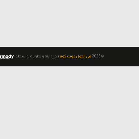
© 2026
فى الجول دوت كوم
يتم إدارته و تطويره
بواسطة