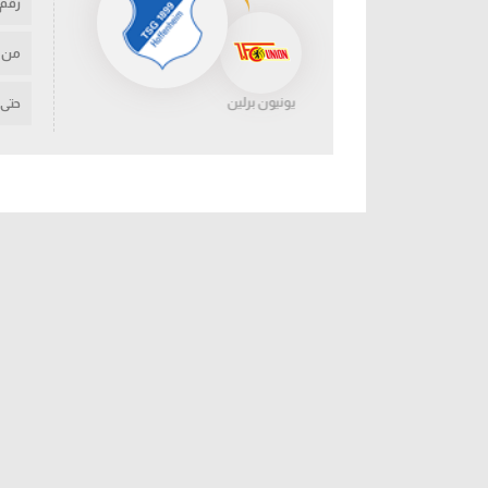
رقم
من
يونيون برلين
حتى