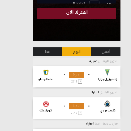
أمس
اليوم
غدا
الدوري البرتغالي
1 مباراة
-
-
لم تبدأ
إشتوريل برايا
فاماليساو
22:15
الدوري البلجيكي
1 مباراة
-
-
لم تبدأ
كلوب بروج
كورتريك
21:45
مباريات ودية - أندية
1 مباراة