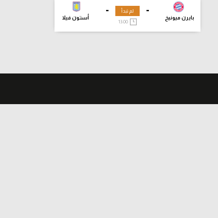
-
-
لم تبدأ
بايرن ميونيخ
أستون فيلا
13:00