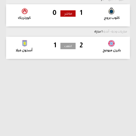
0
1
مباشر
كلوب بروج
كورتريك
مباريات ودية - أندية
1 مباراة
1
2
انتهت
بايرن ميونيخ
أستون فيلا