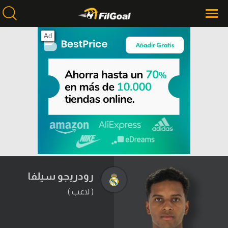
Ad
محتوى إخباري
الرئيسية
أخبار
مباريات
ميركاتو
فانتازي في الجول
رودريجو سيلفا
مسابقة التوقعات
( لاعب )
فيديوهات
عدسات