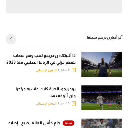
الوطن العربي
في المونديال
رياضة نسائية
آخر أخبار رودريجو سيلفا
آسيا
أمريكا
ذا أثليتك: رودريجو لعب وهو مصاب
بقطع جزئي في الرباط الصليبي منذ 2023
ركن الألعاب
5 شهور |
الدوري الإسباني
أقسام خاصة
رودريجو: الحياة كانت قاسية مؤخرا..
Gamers
ولن أتوقف هنا
ميركاتو
5 شهور |
الدوري الإسباني
تحقيق في الجول
حلم كأس العالم يضيع.. إصابة
تقرير في الجول