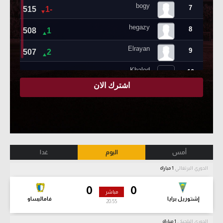
أمس
اليوم
غدا
الدوري البرتغالي
1 مباراة
0
0
مباشر
إشتوريل برايا
فاماليساو
20:56
الدوري البلجيكي
1 مباراة