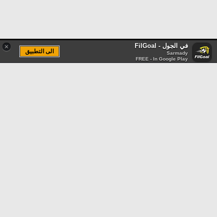
في الجول - FilGoal
×
الى التطبيق
Sarmady
FREE - In Google Play