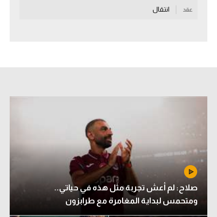
انتقال
عقد
سعودي في الجول
الدوري الإنجليزي
الدوري الإسباني
دوري أبطال أوروبا
القسم الثاني
رياضات أخرى
أمم إفريقيا
كرة السلة الأمريكية
كرة سلة
صلاح: لم أعش تجربة مثل هذه في حياتي..
كرة يد
ومتحمس لبداية المغامرة مع طرابزون
كرة طائرة