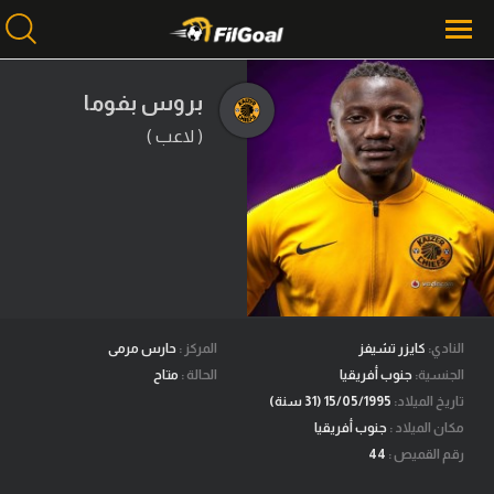
بروس بفوما
( لاعب )
محتوى إخباري
الرئيسية
أخبار
مباريات
ميركاتو
فانتازي في الجول
النادي:
كايزر تشيفز
المركز :
حارس مرمى
الجنسية:
جنوب أفريقيا
الحالة :
متاح
مسابقة التوقعات
تاريخ الميلاد:
15/05/1995 (31 سنة)
مكان الميلاد :
جنوب أفريقيا
فيديوهات
رقم القميص :
44
عدسات