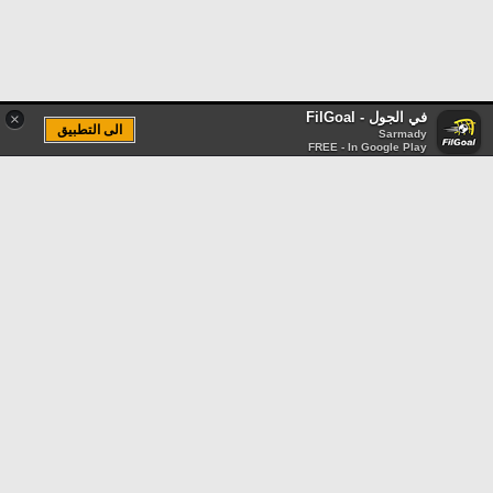
في الجول - FilGoal
×
الى التطبيق
Sarmady
FREE - In Google Play