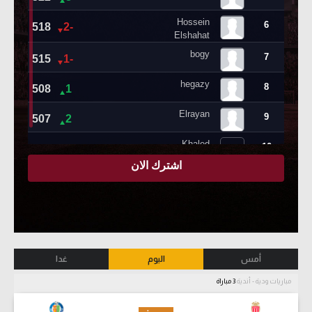
أمس
اليوم
غدا
مباريات ودية - أندية
3 مباراة