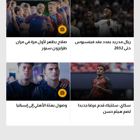
الوطن العربي
في المونديال
رياضة نسائية
ريال مدريد يمدد عقد فينسيوس
صلاح يظهر لأول مرة في مران
آسيا
حتى 2032
طرابزون سبور
أمريكا
ركن الألعاب
أقسام خاصة
Gamers
سكاي: سلتيك قدم عرضا جديدا
وصول بعثة الأهلي إلى إسبانيا
ميركاتو
لضم هيثم حسن
تحقيق في الجول
تقرير في الجول