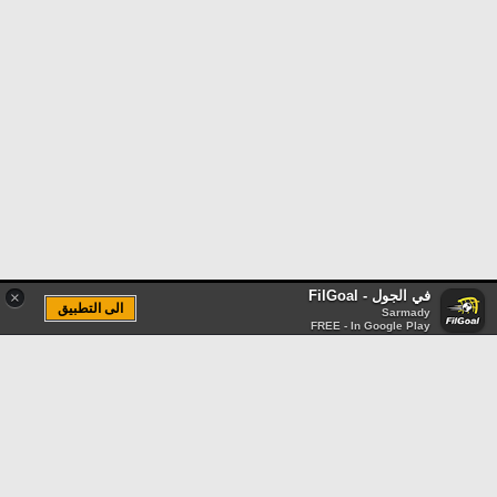
في الجول - FilGoal
×
الى التطبيق
Sarmady
FREE - In Google Play