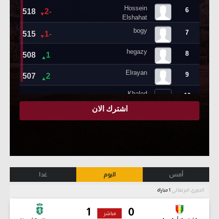
أمس
اليوم
غدا
الدوري البرتغالي
1 مباراة
1
0
مباشر