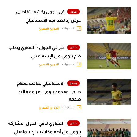
الوطن العربي
في الجول يكشف تفاصيل
في المونديال
عرض زد لضم نجم الإسماعيلي
2 سنوات |
الدوري المصري
رياضة نسائية
آسيا
خبر في الجول - المصري يطلب
أمريكا
ضم بيومي من الإسماعيلي
2 سنوات |
الدوري المصري
ركن الألعاب
الإسماعيلي يعاقب عصام
أقسام خاصة
صبحي ومحمد بيومي بغرامة مالية
Gamers
ضخمة
3 سنوات |
الدوري المصري
ميركاتو
تحقيق في الجول
المنياوي لـ في الجول: مشاركة
بيومي من أهم مكاسب الإسماعيلي
تقرير في الجول