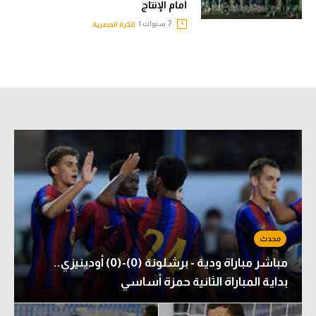
أمام الإنتاج
تحليل في الجول
7 سنوات |
الكرة المصرية
حكايات في الجول
كويز في الجول
فيديو في الجول
مباشر مباراة ودية - برشلونة (0)-(0) أودينيزي..
بداية المباراة الثانية حمزة أساسي