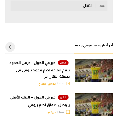
انتقال
عقد
سعودي في الجول
الدوري الإنجليزي
الدوري الإسباني
دوري أبطال أوروبا
آخر أخبار محمد بيومي محمد
القسم الثاني
رياضات أخرى
خبر في الجول - حرس الحدود
يتمم اتفاقه لضم محمد بيومي في
أمم إفريقيا
صفقة انتقال حر
كرة السلة الأمريكية
سنه |
الدوري المصري
كرة سلة
خبر في الجول – البنك الأهلي
كرة يد
يتوصل لاتفاق لضم بيومي
سنه |
كرة طائرة
ميركاتو