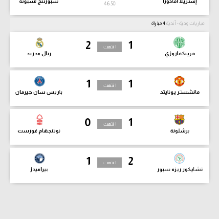
إشتريلا أمادورا
سبورتنج لشبونة
46:51
مباريات ودية - أندية
4 مباراة
2
1
انتهت
فرينكفاروزي
ريال مدريد
1
1
انتهت
مانشستر يونايتد
باريس سان جيرمان
0
1
انتهت
برشلونة
نوتنجهام فورست
1
2
انتهت
تشايكور ريزه سبور
بيراميدز