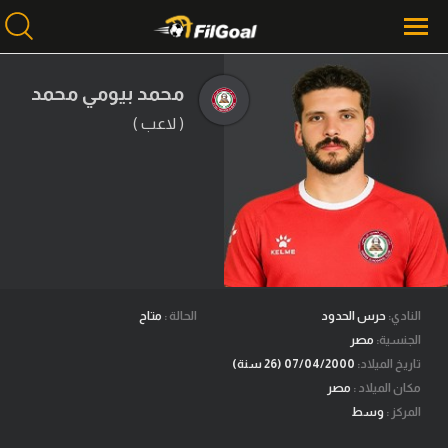
محمد بيومي محمد
( لاعب )
محتوى إخباري
الرئيسية
أخبار
مباريات
ميركاتو
فانتازي في الجول
النادي:
حرس الحدود
الحالة :
متاح
الجنسية:
مصر
مسابقة التوقعات
تاريخ الميلاد:
07/04/2000 (26 سنة)
مكان الميلاد :
مصر
فيديوهات
المركز :
وسط
عدسات