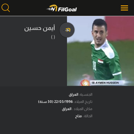
أيمن حسين
( )
محتوى إخباري
الرئيسية
أخبار
مباريات
ميركاتو
فانتازي في الجول
الجنسية:
العراق
تاريخ الميلاد:
22/03/1996 (30 سنة)
مسابقة التوقعات
مكان الميلاد :
العراق
الحالة :
متاح
فيديوهات
عدسات