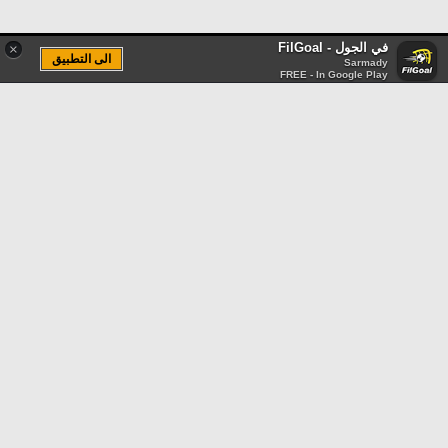
في الجول - FilGoal
×
الى التطبيق
Sarmady
FREE - In Google Play