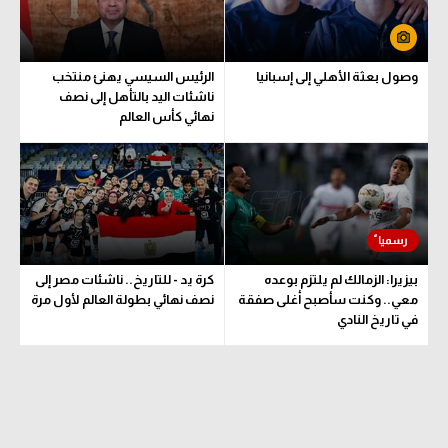
سعودي في الجول
الدوري الإنجليزي
وصول بعثة الأهلي إلى إسبانيا
الرئيس السيسي يهنئ منتخب
ناشئات اليد بالتأهل إلى نصف
الدوري الإسباني
نهائي كأس العالم
دوري أبطال أوروبا
القسم الثاني
رياضات أخرى
أمم إفريقيا
بيزيرا: الزمالك لم يلتزم بوعده
كرة يد - للتاريخ.. ناشئات مصر إلى
معي.. وكنت سأصبح أغلى صفقة
نصف نهائي بطولة العالم لأول مرة
كرة السلة الأمريكية
في تاريخ النادي
كرة سلة
كرة يد
كرة طائرة