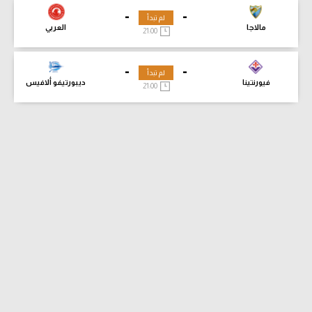
-
-
لم تبدأ
مالاجا
العربي
21:00
-
-
لم تبدأ
فيورنتينا
ديبورتيفو ألافيس
21:00