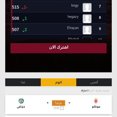
أمس
اليوم
غدا
مباريات ودية - أندية
3 مباراة
-
-
لم تبدأ
موناكو
خيتافي
21:00