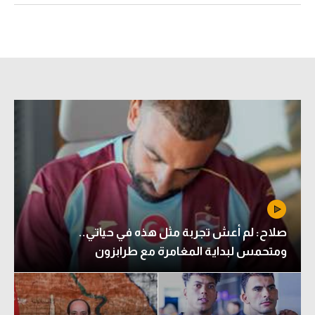
الدوري السعودي للمحترفين
دوري أبطال أوروبا
دوري أبطال إفريقيا
كل البطولات
أقسام
الكرة المصرية
الدوري المصري
صلاح: لم أعش تجربة مثل هذه في حياتي..
الكرة الأوروبية
ومتحمس لبداية المغامرة مع طرابزون
الكرة الإفريقية
منتخب مصر