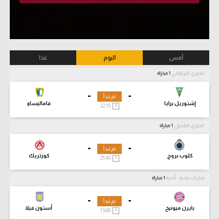
أمس
اليوم
غدا
الدوري البرتغالي
1 مباراة
-
-
لم تبدأ
إشتوريل برايا
فاماليساو
22:15
الدوري البلجيكي
1 مباراة
-
-
لم تبدأ
كلوب بروج
كورتريك
21:45
مباريات ودية - أندية
1 مباراة
-
-
لم تبدأ
بايرن ميونيخ
أستون فيلا
13:00