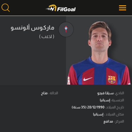
ماركوس ألونسو
( لاعب )
محتوى إخباري
الرئيسية
أخبار
مباريات
ميركاتو
فانتازي في الجول
النادي:
سيلتا فيجو
الحالة :
متاح
الجنسية:
إسبانيا
مسابقة التوقعات
تاريخ الميلاد:
28/12/1990 (35 سنة)
مكان الميلاد :
إسبانيا
فيديوهات
المركز :
مدافع
عدسات