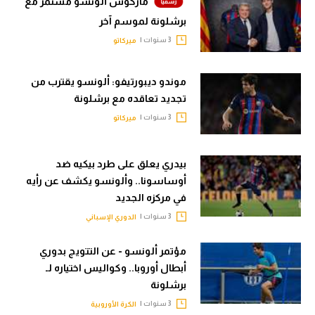
ماركوس ألونسو مستمر مع
تحليل في الجول
برشلونة لموسم آخر
3 سنوات |
ميركاتو
حكايات في الجول
كويز في الجول
موندو ديبورتيفو: ألونسو يقترب من
تجديد تعاقده مع برشلونة
فيديو في الجول
3 سنوات |
ميركاتو
بيدري يعلق على طرد بيكيه ضد
أوساسونا.. وألونسو يكشف عن رأيه
في مركزه الجديد
3 سنوات |
الدوري الإسباني
مؤتمر ألونسو - عن التتويج بدوري
أبطال أوروبا.. وكواليس اختياره لـ
برشلونة
3 سنوات |
الكرة الأوروبية