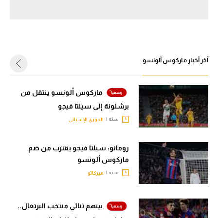
سعودي في الجول
الدوري الإنجليزي
الدوري الإسباني
آخر أخبار ماركوس ألونسو
دوري أبطال أوروبا
القسم الثاني
ماركوس ألونسو ينتقل من
برشلونة إلى سيلتا فيجو
رياضات أخرى
سنه |
الدوري الإسباني
أمم إفريقيا
رومانو: سيلتا فيجو يقترب من ضم
كرة السلة الأمريكية
ماركوس ألونسو
كرة سلة
سنه |
ميركاتو
كرة يد
بينهم ثنائي منتخب البرتغال..
كرة طائرة