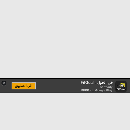
في الجول - FilGoal
×
الى التطبيق
Sarmady
FREE - In Google Play