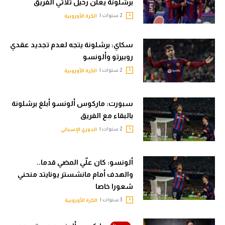
برشلونة يعلن رحيل ثلاثي الفريق
الوطن العربي
2 سنوات |
الكرة الأوروبية
في المونديال
سكاي: برشلونة يتجه لعدم تجديد عقدي
رياضة نسائية
روبيرتو وألونسو
آسيا
2 سنوات |
الكرة الأوروبية
أمريكا
سبورت: ماركوس ألونسو أبلغ برشلونة
ركن الألعاب
بالبقاء مع الفريق
2 سنوات |
الدوري الإسباني
أقسام خاصة
Gamers
ألونسو: كان علّي المضي قدما..
والهدف أمام مانشستر يونايتد منحني
ميركاتو
شعورا خاصا
تحقيق في الجول
3 سنوات |
الكرة الأوروبية
تقرير في الجول