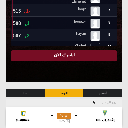
أمس
اليوم
غدا
الدوري البرتغالي
1 مباراة
-
-
لم تبدأ
إشتوريل برايا
فاماليساو
22:15