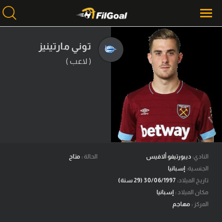
توني مارتينيز
( لاعب )
محتوى إخباري
الرئيسية
أخبار
مباريات
ميركاتو
فانتازي في الجول
النادي:
ديبورتيفو ألافيس
الحالة :
متاح
الجنسية:
إسبانيا
مسابقة التوقعات
تاريخ الميلاد:
30/06/1997 (29 سنة)
مكان الميلاد :
إسبانيا
فيديوهات
المركز :
مهاجم
عدسات