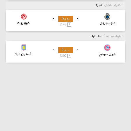
الدوري البلجيكي
1 مباراة
-
-
لم تبدأ
كلوب بروج
كورتريك
21:45
مباريات ودية - أندية
1 مباراة
-
-
لم تبدأ
بايرن ميونيخ
أستون فيلا
13:00