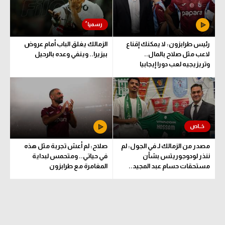
الوطن العربي
في المونديال
رئيس طرابزون: لا يمكنك إقناع
الزمالك يغلق الباب أمام عروض
رياضة نسائية
لاعب مثل صلاح بالمال..
بيزيرا.. وينفي وعده بالرحيل
وتريزيجيه لعب دورا إيجابيا
آسيا
أمريكا
ركن الألعاب
أقسام خاصة
مصدر من الزمالك لـ في الجول: لم
صلاح: لم أعش تجربة مثل هذه
ننذر لودوجوريتس بشأن
في حياتي.. ومتحمس لبداية
Gamers
مستحقات حسام عبد المجيد..
المغامرة مع طرابزون
وهذا الموعد المتفق عليه
ميركاتو
تحقيق في الجول
تقرير في الجول