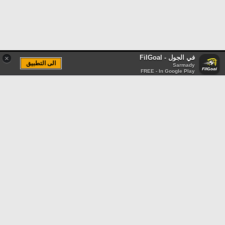
في الجول - FilGoal
×
الى التطبيق
Sarmady
FREE - In Google Play