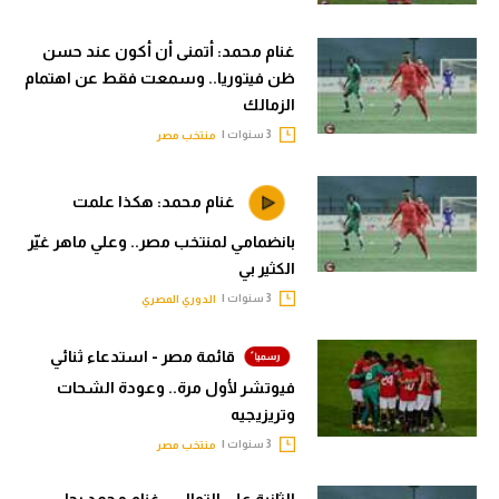
الوطن العربي
غنام محمد: أتمنى أن أكون عند حسن
في المونديال
ظن فيتوريا.. وسمعت فقط عن اهتمام
الزمالك
رياضة نسائية
3 سنوات |
منتخب مصر
آسيا
أمريكا
غنام محمد: هكذا علمت
بانضمامي لمنتخب مصر.. وعلي ماهر غيّر
ركن الألعاب
الكثير بي
3 سنوات |
الدوري المصري
أقسام خاصة
Gamers
قائمة مصر - استدعاء ثنائي
فيوتشر لأول مرة.. وعودة الشحات
ميركاتو
وتريزيجيه
تحقيق في الجول
3 سنوات |
منتخب مصر
تقرير في الجول