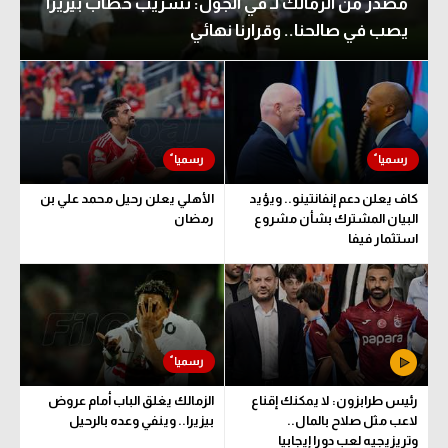
مصدر من الزمالك لـ في الجول: تسريب خطاب بيزيرا
يصب في صالحنا.. وقرارنا نهائي
كاف يعلن دعم إنفانتينو.. ويؤيد
الأهلي يعلن رحيل محمد علي بن
البيان المشترك بشأن مشروع
رمضان
استثمار فيفا
رئيس طرابزون: لا يمكنك إقناع
الزمالك يغلق الباب أمام عروض
لاعب مثل صلاح بالمال..
بيزيرا.. وينفي وعده بالرحيل
وتريزيجيه لعب دورا إيجابيا