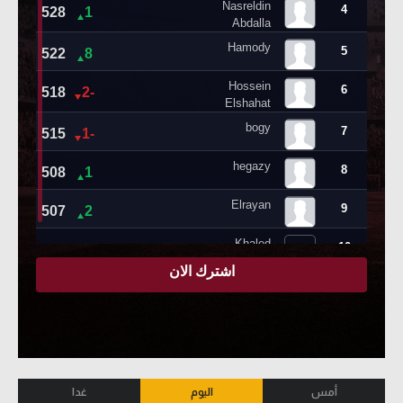
أمس
اليوم
غدا