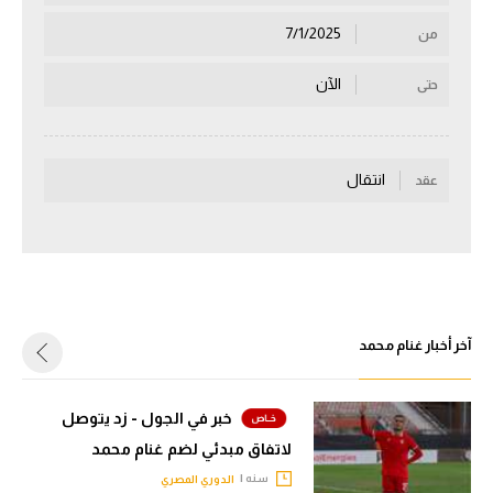
سعودي في الجول
7/1/2025
من
الدوري الإنجليزي
الآن
حتى
الدوري الإسباني
دوري أبطال أوروبا
انتقال
عقد
القسم الثاني
رياضات أخرى
أمم إفريقيا
كرة السلة الأمريكية
آخر أخبار غنام محمد
كرة سلة
خبر في الجول - زد يتوصل
كرة يد
لاتفاق مبدئي لضم غنام محمد
كرة طائرة
سنه |
الدوري المصري