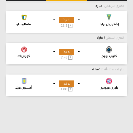
الدوري البرتغالي
1 مباراة
-
-
لم تبدأ
إشتوريل برايا
فاماليساو
22:15
الدوري البلجيكي
1 مباراة
-
-
لم تبدأ
كلوب بروج
كورتريك
21:45
مباريات ودية - أندية
1 مباراة
-
-
لم تبدأ
بايرن ميونيخ
أستون فيلا
13:00