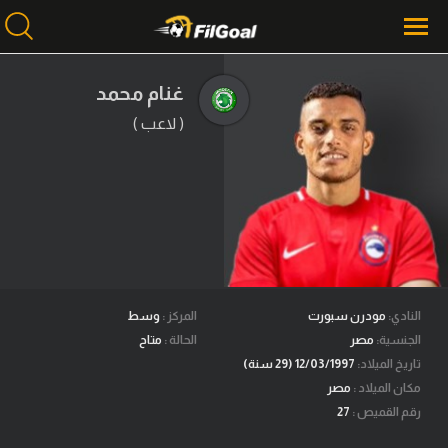
غنام محمد
( لاعب )
محتوى إخباري
الرئيسية
أخبار
مباريات
ميركاتو
فانتازي في الجول
النادي:
مودرن سبورت
المركز :
وسط
الجنسية:
مصر
الحالة :
متاح
مسابقة التوقعات
تاريخ الميلاد:
12/03/1997 (29 سنة)
مكان الميلاد :
مصر
فيديوهات
رقم القميص :
27
عدسات