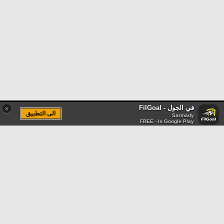
في الجول - FilGoal
×
الى التطبيق
Sarmady
FREE - In Google Play