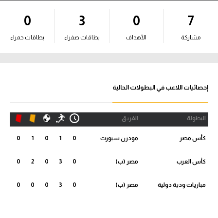
آراء حرة
0
3
0
7
ركن الألعاب
مشاركة
الأهداف
بطاقات صفراء
بطاقات حمراء
بطولات
أمريكا 2026
إحصائيات اللاعب في البطولات الحالية
الدوري المصري
البطولة
الفريق
الدوري الإنجليزي الممتاز
كأس مصر
مودرن سبورت
0
1
0
1
0
الدوري الإسباني
كأس العرب
مصر (ب)
0
3
0
2
0
الدوري الإيطالي
مباريات ودية دولية
مصر (ب)
0
3
0
0
0
الدوري الألماني
الدوري الفرنسي