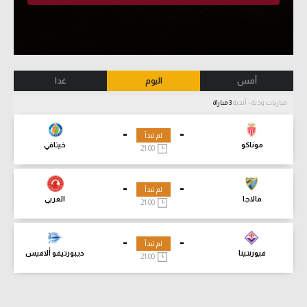
أمس
اليوم
غدا
مباريات ودية - أندية
3 مباراة
-
-
لم تبدأ
موناكو
خيتافي
21:00
-
-
لم تبدأ
مالاجا
العربي
21:00
-
-
لم تبدأ
فيورنتينا
ديبورتيفو ألافيس
21:00