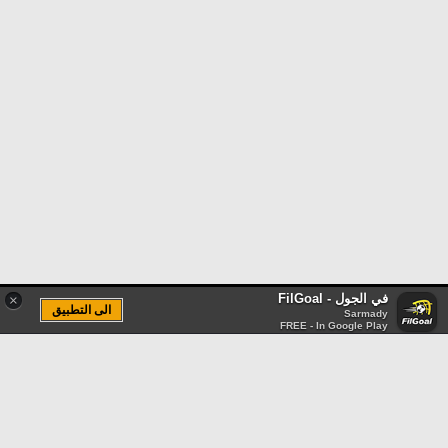
في الجول - FilGoal
×
الى التطبيق
Sarmady
FREE - In Google Play