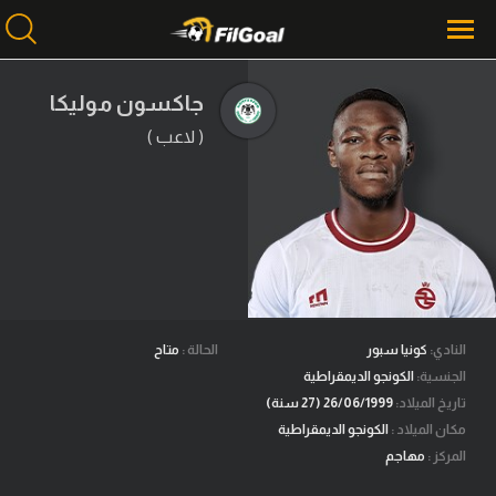
جاكسون موليكا
( لاعب )
محتوى إخباري
الرئيسية
أخبار
مباريات
ميركاتو
فانتازي في الجول
النادي:
كونيا سبور
الحالة :
متاح
الجنسية:
الكونجو الديمقراطية
مسابقة التوقعات
تاريخ الميلاد:
26/06/1999 (27 سنة)
مكان الميلاد :
الكونجو الديمقراطية
فيديوهات
المركز :
مهاجم
عدسات