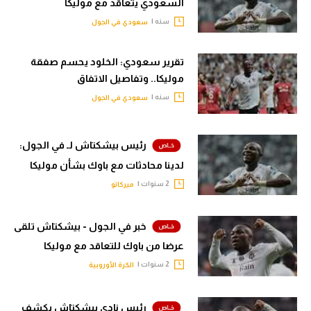
السعودي يتعاقد مع موليكا
الوطن العربي
سنه |
سعودي في الجول
في المونديال
تقرير سعودي: الخلود يحسم صفقة
رياضة نسائية
موليكا.. وتفاصيل الاتفاق
آسيا
سنه |
سعودي في الجول
أمريكا
رئيس بيشكتاش لـ في الجول:
ركن الألعاب
لدينا محادثات مع باوك بشأن موليكا
2 سنوات |
ميركاتو
أقسام خاصة
Gamers
خبر في الجول - بيشكتاش تلقى
عرضا من باوك للتعاقد مع موليكا
ميركاتو
2 سنوات |
الكرة الأوروبية
تحقيق في الجول
تقرير في الجول
رئيس نادي بيشكتاش يكشف