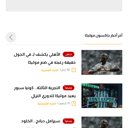
سعودي في الجول
الدوري الإنجليزي
الدوري الإسباني
آخر أخبار جاكسون موليكا
دوري أبطال أوروبا
القسم الثاني
الأهلي يكشف لـ في الجول
حقيقة رغبته في ضم موليكا
رياضات أخرى
18 ايام |
الكرة المصرية
أمم إفريقيا
التجربة الثالثة.. كونيا سبور
كرة السلة الأمريكية
يعيد موليكا للدوري التركي
كرة سلة
11 شهور |
الكرة الأوروبية
كرة يد
سيزامل ديانج.. الخلود
كرة طائرة