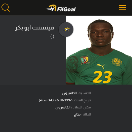
فينسنت أبو بكر
( )
محتوى إخباري
الرئيسية
أخبار
مباريات
ميركاتو
فانتازي في الجول
الجنسية:
الكاميرون
تاريخ الميلاد:
22/01/1992 (34 سنة)
مسابقة التوقعات
مكان الميلاد :
الكاميرون
الحالة :
متاح
فيديوهات
عدسات