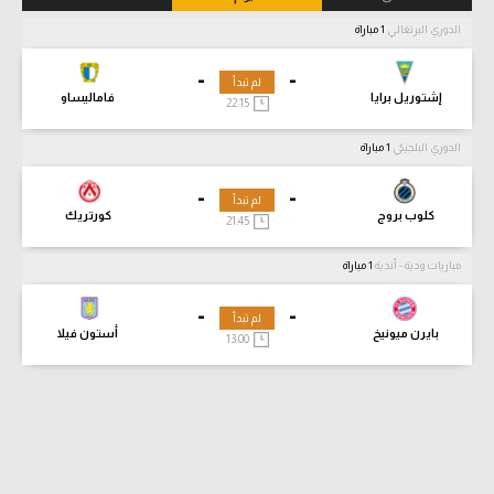
الدوري البرتغالي
1 مباراة
-
-
لم تبدأ
إشتوريل برايا
فاماليساو
22:15
الدوري البلجيكي
1 مباراة
-
-
لم تبدأ
كلوب بروج
كورتريك
21:45
مباريات ودية - أندية
1 مباراة
-
-
لم تبدأ
بايرن ميونيخ
أستون فيلا
13:00