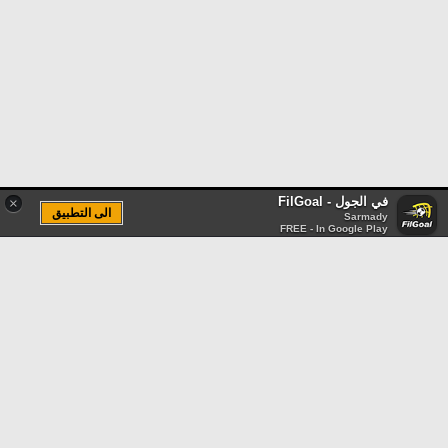
في الجول - FilGoal
×
الى التطبيق
Sarmady
FREE - In Google Play