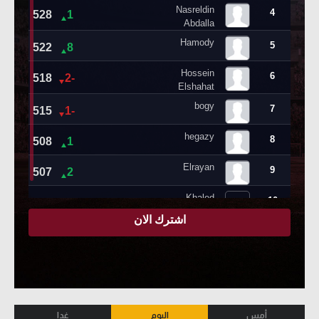
أمس
اليوم
غدا