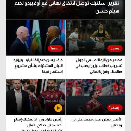
تقرير: سلتيك توصل لاتفاق نهائي مع أوفييدو لضم
هيثم حسن
مصدر من الزمالك لـ في الجول:
كاف يعلن دعم إنفانتينو.. ويؤيد
تسريب خطاب بيزيرا يصب في
البيان المشترك بشأن مشروع
صالحنا.. وقرارنا نهائي
استثمار فيفا
الأهلي يعلن رحيل محمد علي بن
رئيس طرابزون: لا يمكنك إقناع
رمضان
لاعب مثل صلاح بالمال..
وتريزيجيه لعب دورا إيجابيا