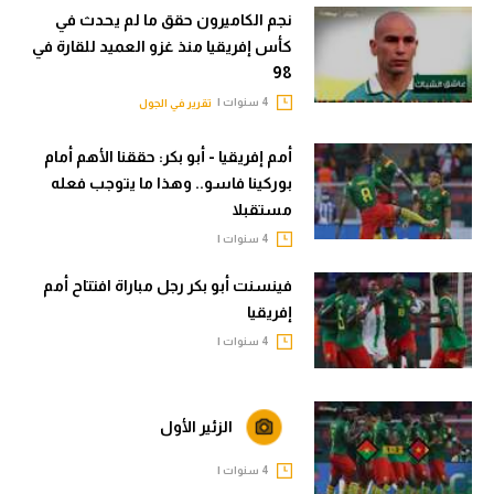
نجم الكاميرون حقق ما لم يحدث في
الوطن العربي
كأس إفريقيا منذ غزو العميد للقارة في
في المونديال
98
4 سنوات |
تقرير في الجول
رياضة نسائية
آسيا
أمم إفريقيا - أبو بكر: حققنا الأهم أمام
بوركينا فاسو.. وهذا ما يتوجب فعله
أمريكا
مستقبلا
ركن الألعاب
4 سنوات |
فينسنت أبو بكر رجل مباراة افتتاح أمم
إفريقيا
أقسام خاصة
4 سنوات |
Gamers
ميركاتو
الزئير الأول
تحقيق في الجول
4 سنوات |
تقرير في الجول