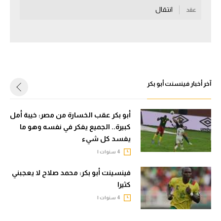
انتقال
عقد
سعودي في الجول
الدوري الإنجليزي
الدوري الإسباني
دوري أبطال أوروبا
آخر أخبار فينسنت أبو بكر
القسم الثاني
رياضات أخرى
أبو بكر عقب الخسارة من مصر: خيبة أمل
كبيرة.. الجميع يفكر في نفسه وهو ما
أمم إفريقيا
يفسد كل شيء
كرة السلة الأمريكية
4 سنوات |
كرة سلة
فينسينت أبو بكر: محمد صلاح لا يعجبني
كثيرا
كرة يد
4 سنوات |
كرة طائرة