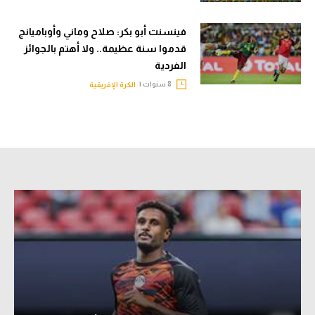
تحليل في الجول
فينسنت أبو بكر: صلاح وماني وأوباميانج
حكايات في الجول
قدموا سنة عظيمة.. ولا أهتم بالجوائز
الفردية
كويز في الجول
8 سنوات |
الكرة الإفريقية
فيديو في الجول