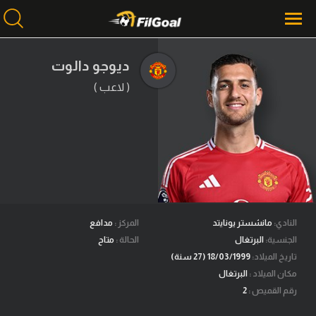
ديوجو دالوت
( لاعب )
محتوى إخباري
الرئيسية
أخبار
مباريات
ميركاتو
فانتازي في الجول
النادي:
مانشستر يونايتد
المركز :
مدافع
الجنسية:
البرتغال
الحالة :
متاح
مسابقة التوقعات
تاريخ الميلاد:
18/03/1999 (27 سنة)
مكان الميلاد :
البرتغال
فيديوهات
رقم القميص :
2
عدسات