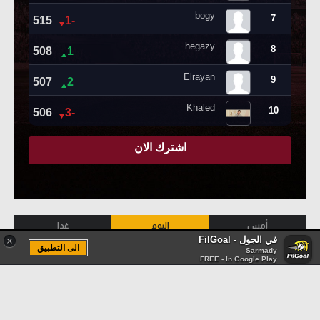
أمس
اليوم
غدا
في الجول - FilGoal
×
الى التطبيق
الدوري البرتغالي
1 مباراة
Sarmady
FREE - In Google Play
-
-
لم تبدأ
إشتوريل برايا
فاماليساو
22:15