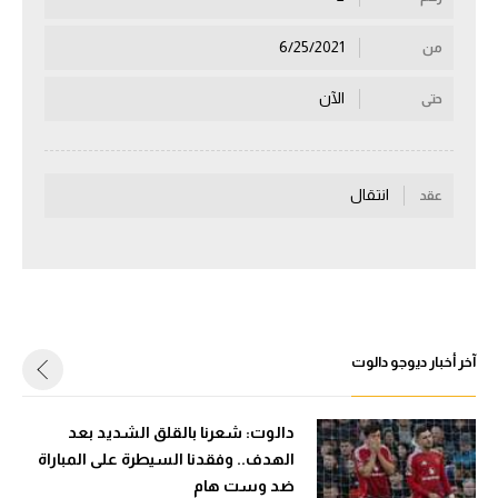
سعودي في الجول
6/25/2021
من
الدوري الإنجليزي
الآن
حتى
الدوري الإسباني
دوري أبطال أوروبا
انتقال
عقد
القسم الثاني
رياضات أخرى
أمم إفريقيا
كرة السلة الأمريكية
آخر أخبار ديوجو دالوت
كرة سلة
كرة يد
دالوت: شعرنا بالقلق الشديد بعد
الهدف.. وفقدنا السيطرة على المباراة
كرة طائرة
ضد وست هام