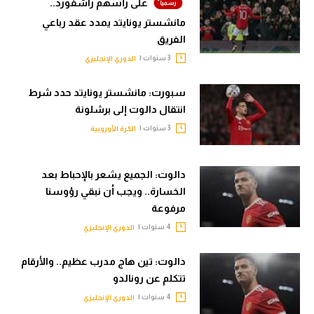
على رأسهم راشفورد..
مانشستر يونايتد يمدد عقد رباعي
الفريق
3 سنوات |
الدوري الإنجليزي
سبورت: مانشستر يونايتد حدد شرط
انتقال دالوت إلى برشلونة
3 سنوات |
الكرة الأوروبية
دالوت: الجميع يشعر بالإحباط بعد
الخسارة.. ويجب أن نبقي رؤوسنا
مرفوعة
4 سنوات |
الدوري الإنجليزي
دالوت: تين هاج مدرب عظيم.. والأرقام
تتكلم عن رونالدو
4 سنوات |
الدوري الإنجليزي