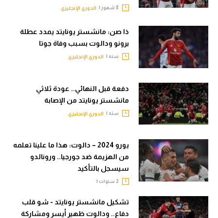
8 شهور |
الدوري الإنجليزي
الوطن العربي
في المونديال
ذا صن: مانشستر يونايتد يمدد عطلة
برونو ودالوت بسبب وفاة جوتا
رياضة نسائية
سنه |
الدوري الإنجليزي
آسيا
أمريكا
دفعة قبل النهائي.. عودة ثلاثي
مانشستر يونايتد من الإصابة
ركن الألعاب
سنه |
الدوري الإنجليزي
أقسام خاصة
يورو 2024 – دالوت: هذا ما علينا تعلمه
Gamers
من الهزيمة ضد جورجيا.. ورونالدو
سيسجل بالتأكيد
ميركاتو
2 سنوات |
تحقيق في الجول
تشكيل مانشستر يونايتد - شو قلب
تقرير في الجول
دفاع.. ودالوت ظهير أيسر ومشاركة