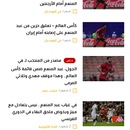
المنعم أمام الأرجنتين
تحليل في الجول
شهر |
في المونديال
حكايات في الجول
كأس العالم – تعليق حزين من عبد
كويز في الجول
المنعم على إصابته أمام إيران
شهر |
في المونديال
فيديو في الجول
مصدر من المنتخب لـ في
الجول: عبد المنعم ضمن قائمة كأس
العالم.. وهذا موقف مهدي وثلاثي
المرمى
2 شهور |
منتخب مصر
في غياب عبد المنعم.. نيس يتعادل مع
ميتز ويخوض ملحق البقاء في الدوري
الفرنسي
2 شهور |
الكرة الأوروبية