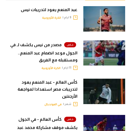
الوطن العربي
عبد المنعم يعود لتدريبات نيس
في المونديال
9 ايام |
الكرة الأوروبية
رياضة نسائية
آسيا
مصدر من نيس يكشف لـ في
أمريكا
الجول موعد انضمام عبد المنعم..
ومستقبله مع الفريق
ركن الألعاب
11 ايام |
الكرة الأوروبية
كأس العالم - عبد المنعم يعود
أقسام خاصة
لتدريبات مصر استعدادا لمواجهة
Gamers
الأرجنتين
ميركاتو
شهر |
في المونديال
تحقيق في الجول
كأس العالم - في الجول
تقرير في الجول
يكشف موقف مشاركة محمد عبد