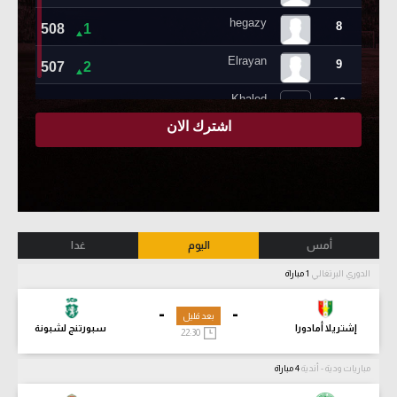
أمس
اليوم
غدا
الدوري البرتغالي
1 مباراة
-
-
بعد قليل
إشتريلا أمادورا
سبورتنج لشبونة
22:30
مباريات ودية - أندية
4 مباراة