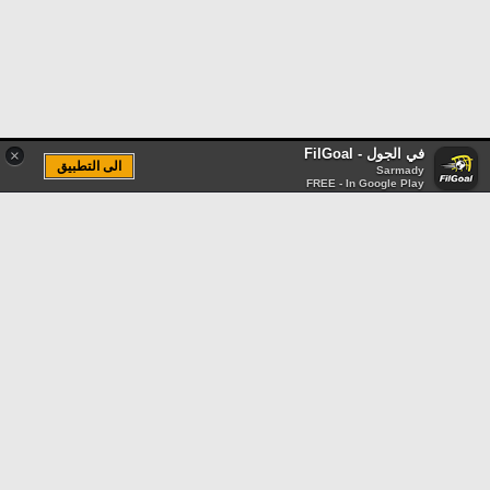
في الجول - FilGoal
×
الى التطبيق
Sarmady
FREE - In Google Play