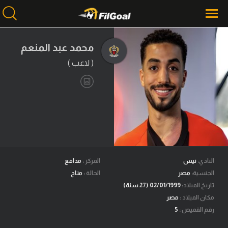
محمد عبد المنعم
( لاعب )
محتوى إخباري
الرئيسية
أخبار
مباريات
ميركاتو
فانتازي في الجول
النادي:
نيس
المركز :
مدافع
الجنسية:
مصر
الحالة :
متاح
مسابقة التوقعات
تاريخ الميلاد:
02/01/1999 (27 سنة)
مكان الميلاد :
مصر
فيديوهات
رقم القميص :
5
عدسات