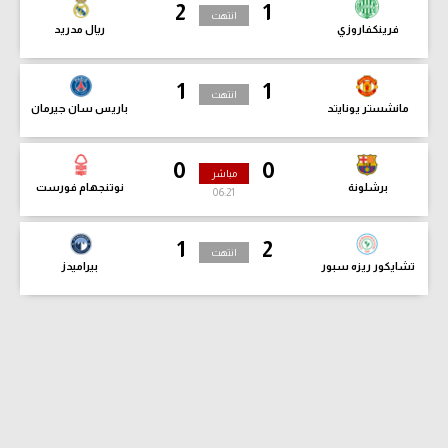
2
1
انتهت
فرينكفاروزي
ريال مدريد
1
1
انتهت
مانشستر يونايتد
باريس سان جيرمان
0
0
مباشر
برشلونة
نوتنجهام فورست
06:22
1
2
انتهت
تشايكور ريزه سبور
بيراميدز