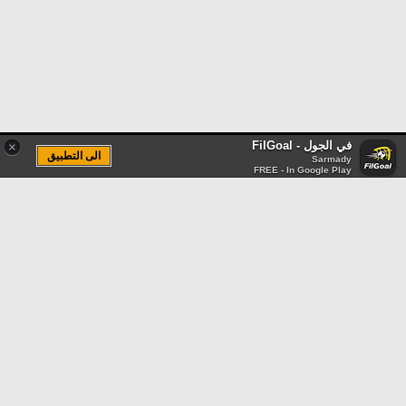
في الجول - FilGoal
×
الى التطبيق
Sarmady
FREE - In Google Play