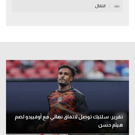
انتقال
عقد
سعودي في الجول
الدوري الإنجليزي
الدوري الإسباني
دوري أبطال أوروبا
القسم الثاني
رياضات أخرى
أمم إفريقيا
كرة السلة الأمريكية
كرة سلة
تقرير: سلتيك توصل لاتفاق نهائي مع أوفييدو لضم
كرة يد
هيثم حسن
كرة طائرة