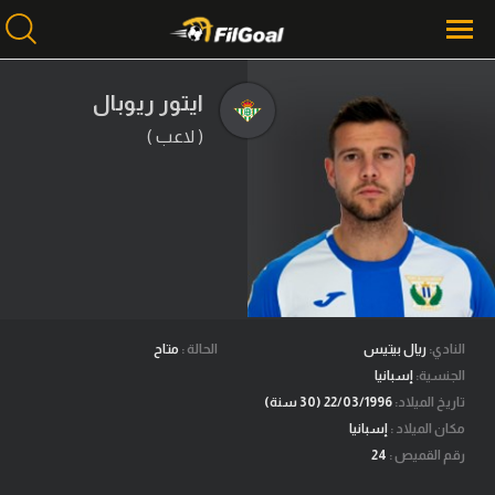
ايتور ريوبال
( لاعب )
محتوى إخباري
الرئيسية
أخبار
مباريات
ميركاتو
فانتازي في الجول
النادي:
ريال بيتيس
الحالة :
متاح
الجنسية:
إسبانيا
مسابقة التوقعات
تاريخ الميلاد:
22/03/1996 (30 سنة)
مكان الميلاد :
إسبانيا
فيديوهات
رقم القميص :
24
عدسات