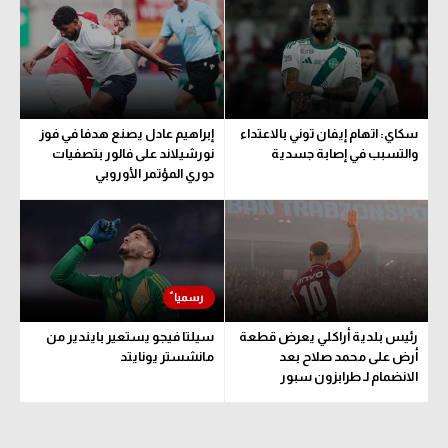
الوطن العربي
في المونديال
رياضة نسائية
سكاي: اتهام إيفان توني بالاعتداء
إبراهيم عادل يصنع هدفا في فوز
آسيا
والتسبب في إصابة جسدية
نورشيلاند على فالور بتصفيات
دوري المؤتمر الأوروبي
أمريكا
ركن الألعاب
أقسام خاصة
Gamers
رئيس بلدية أراكلي يعرض قطعة
سيلتا فيجو يستعير بايندير من
ميركاتو
أرض على محمد صلاح بعد
مانشستر يونايتد
الانضمام لـ طرابزون سبور
تحقيق في الجول
تقرير في الجول