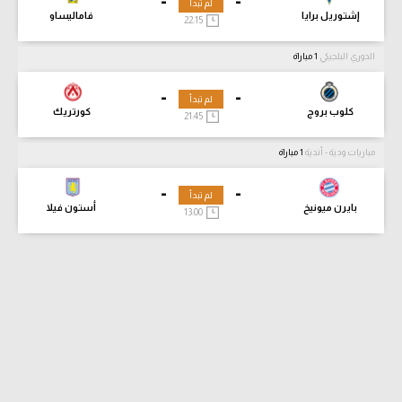
-
-
لم تبدأ
إشتوريل برايا
فاماليساو
22:15
الدوري البلجيكي
1 مباراة
-
-
لم تبدأ
كلوب بروج
كورتريك
21:45
مباريات ودية - أندية
1 مباراة
-
-
لم تبدأ
بايرن ميونيخ
أستون فيلا
13:00