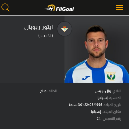
ايتور ريوبال
( لاعب )
محتوى إخباري
الرئيسية
أخبار
مباريات
ميركاتو
فانتازي في الجول
النادي:
ريال بيتيس
الحالة :
متاح
الجنسية:
إسبانيا
مسابقة التوقعات
تاريخ الميلاد:
22/03/1996 (30 سنة)
مكان الميلاد :
إسبانيا
فيديوهات
رقم القميص :
24
عدسات