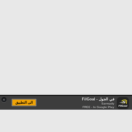
في الجول - FilGoal
×
الى التطبيق
Sarmady
FREE - In Google Play