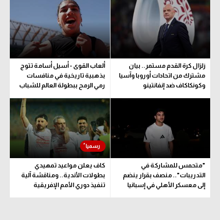
الوطن العربي
في المونديال
رياضة نسائية
زلزال كرة القدم مستمر.. بيان
ألعاب القوى - أسيل أسامة تتوج
آسيا
مشترك من اتحادات أوروبا وآسيا
بذهبية تاريخية في منافسات
وكونكاكاف ضد إنفانتينو
رمي الرمح ببطولة العالم للشباب
أمريكا
ركن الألعاب
أقسام خاصة
Gamers
"متحمس للمشاركة في
كاف يعلن مواعيد تمهيدي
ميركاتو
التدريبات".. منصف بقرار ينضم
بطولات الأندية.. ومناقشة آلية
إلى معسكر الأهلي في إسبانيا
تنفيذ دوري الأمم الإفريقية
تحقيق في الجول
المقترح
تقرير في الجول