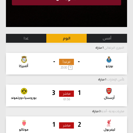
أمس
اليوم
غدا
الدوري البرتغالي
1 مباراة
-
-
لم تبدأ
بورتو
ألفيركا
20:00
كأس الإمارات
1 مباراة
3
1
مباشر
أرسنال
بوروسيا دورتموند
61:57
مباريات ودية - أندية
3 مباراة
1
2
مباشر
ليفربول
موناكو