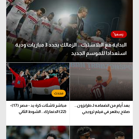
الوطن العربي
في المونديال
رياضة نسائية
آسيا
البداية مع البلاستيك.. الزمالك يحدد 3 مباريات ودية
استعدادا للموسم الجديد
أمريكا
ركن الألعاب
أقسام خاصة
Gamers
بعد أيام من انضمامه لـ طرابزون..
مباشر ناشئات كرة يد - مصر (17)-
ميركاتو
صلاح يظهر في فيلم ترويجي
(22) الدنمارك.. الشوط الثاني
تحقيق في الجول
تقرير في الجول