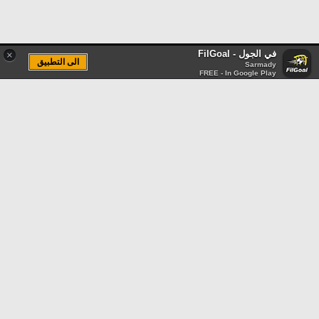
في الجول - FilGoal
×
الى التطبيق
Sarmady
FREE - In Google Play