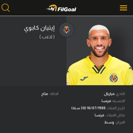
إيتيان كابوي
( لاعب )
محتوى إخباري
الرئيسية
أخبار
مباريات
ميركاتو
فانتازي في الجول
النادي:
فياريال
الحالة :
متاح
الجنسية:
فرنسا
مسابقة التوقعات
تاريخ الميلاد:
10/07/1988 (38 سنة)
مكان الميلاد :
فرنسا
فيديوهات
المركز :
وسط
عدسات