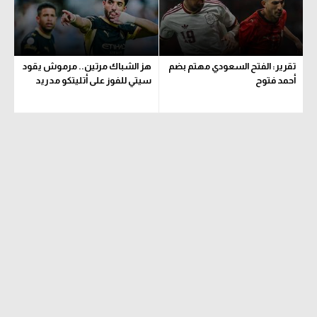
تحليل في الجول
حكايات في الجول
تقرير: الفتح السعودي مهتم بضم
هز الشباك مرتين.. مرموش يقود
كويز في الجول
أحمد فتوح
سيتي للفوز على أتليتكو مدريد
فيديو في الجول