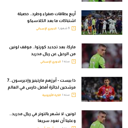
الوطن العربي
أربع بطاقات صفراء وطرد.. حصيلة
في المونديال
اشتباكات ما بعد الكلاسيكو
رياضة نسائية
9 شهور |
الدوري الإسباني
آسيا
ماركا: بعد تجديد كورتوا.. موقف لونين
أمريكا
من الرحيل عن ريال مدريد
سنه |
الدوري الإسباني
ركن الألعاب
ذا بيست - أبرزهم مارتينيز وإديرسون..7
أقسام خاصة
مرشحين لجائزة أفضل حارس في العالم
Gamers
سنه |
الكرة الأوروبية
ميركاتو
تحقيق في الجول
لونين: لا نشعر بالتوتر في ريال مدريد..
وعلينا أن نعود سريعا
تقرير في الجول