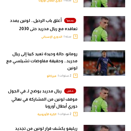
سنه |
دوري أبطال أوروبا
تحليل في الجول
حكايات في الجول
أغلق باب الرحيل.. لونين يمدد
تعاقده مع ريال مدريد حتى 2030
كويز في الجول
سنه |
الدوري الإسباني
فيديو في الجول
رومانو: حالة وحيدة تعيد كيبا إلى ريال
مدريد.. وحقيقة مفاوضات تشيلسي مع
لونين
2 سنوات |
ميركاتو
ريال مدريد يوضح لـ في الجول
موقف لونين من المشاركة في نهائي
دوري أبطال أوروبا
2 سنوات |
الكرة الأوروبية
ريليفو يكشف قرار لونين من تجديد