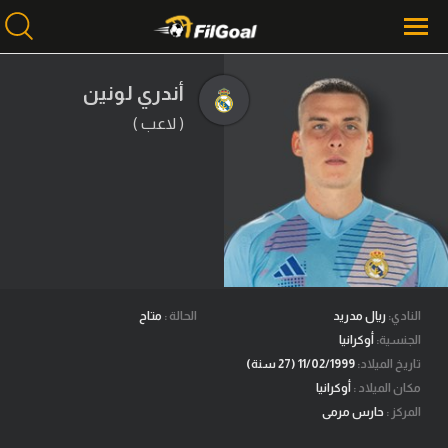
أندري لونين
( لاعب )
محتوى إخباري
الرئيسية
أخبار
مباريات
ميركاتو
فانتازي في الجول
النادي:
ريال مدريد
الحالة :
متاح
الجنسية:
أوكرانيا
مسابقة التوقعات
تاريخ الميلاد:
11/02/1999 (27 سنة)
مكان الميلاد :
أوكرانيا
فيديوهات
المركز :
حارس مرمى
عدسات