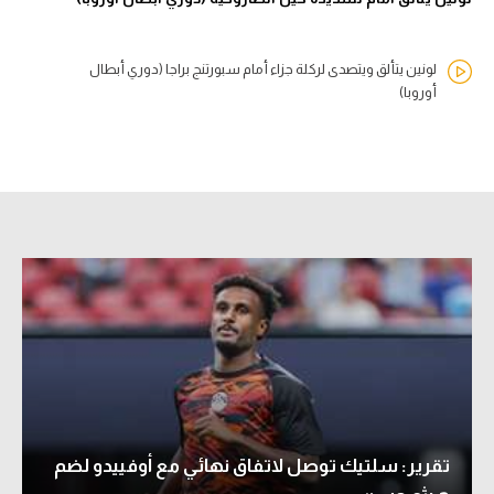
لونين يتألق ويتصدى لركلة جزاء أمام سبورتنج براجا (دوري أبطال
أوروبا)
تقرير: سلتيك توصل لاتفاق نهائي مع أوفييدو لضم