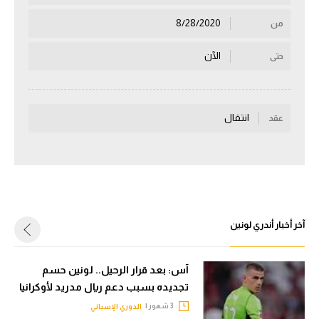
سعودي في الجول
8/28/2020
من
الدوري الإنجليزي
الآن
حتى
الدوري الإسباني
دوري أبطال أوروبا
انتقال
عقد
القسم الثاني
رياضات أخرى
أمم إفريقيا
كرة السلة الأمريكية
آخر أخبار أندري لونين
كرة سلة
آس: بعد قرار الرحيل.. لونين حسم
كرة يد
تجديده بسبب دعم ريال مدريد لأوكرانيا
كرة طائرة
3 شهور |
الدوري الإسباني