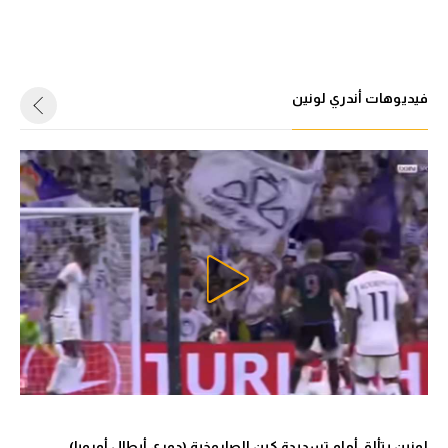
فيديوهات أندري لونين
لونين يتألق أمام تسديدة كين الصاروخية (دوري أبطال أوروبا)