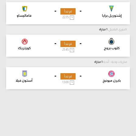
-
-
لم تبدأ
إشتوريل برايا
فاماليساو
22:15
الدوري البلجيكي
1 مباراة
-
-
لم تبدأ
كلوب بروج
كورتريك
21:45
مباريات ودية - أندية
1 مباراة
-
-
لم تبدأ
بايرن ميونيخ
أستون فيلا
13:00