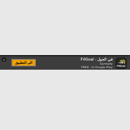
في الجول - FilGoal
×
الى التطبيق
Sarmady
FREE - In Google Play