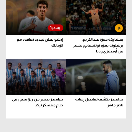
الوطن العربي
في المونديال
رياضة نسائية
بمشاركة حمزة عبد الكريم..
إيشو يعلن تجديد تعاقده مع
آسيا
برشلونة يهزم نوتنجهام ويخسر
الزمالك
من أودينيزي وديا
أمريكا
ركن الألعاب
أقسام خاصة
Gamers
بيراميدز يكشف تفاصيل إصابة
بيراميدز يخسر من ريزا سبور في
ميركاتو
ناصر ماهر
ختام معسكر تركيا
تحقيق في الجول
تقرير في الجول