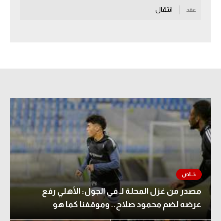
انتقال
عقد
سعودي في الجول
الدوري الإنجليزي
الدوري الإسباني
دوري أبطال أوروبا
القسم الثاني
رياضات أخرى
أمم إفريقيا
كرة السلة الأمريكية
كرة سلة
مصدر من غزل المحلة لـ في الجول: الأهلي رفع
كرة يد
عرضه لضم محمود صلاح.. وموقفنا كما هو
كرة طائرة