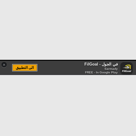
في الجول - FilGoal
×
الى التطبيق
Sarmady
FREE - In Google Play