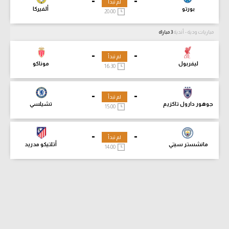
-
-
لم تبدأ
بورتو
ألفيركا
20:00
مباريات ودية - أندية
3 مباراة
-
-
لم تبدأ
ليفربول
موناكو
16:30
-
-
لم تبدأ
جوهور دارول تاكزيم
تشيلسي
15:00
-
-
لم تبدأ
مانشستر سيتي
أتلتيكو مدريد
14:00