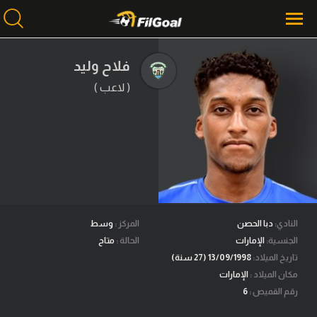
فلاح وليد
( لاعب )
محتوى إخباري
الرئيسية
أخبار
مباريات
ميركاتو
فانتازي في الجول
النادي:
دبا الحصن
المركز :
وسط
الجنسية:
الإمارات
الحالة :
متاح
مسابقة التوقعات
تاريخ الميلاد:
13/09/1998 (27 سنة)
مكان الميلاد :
الإمارات
فيديوهات
رقم القميص :
6
عدسات