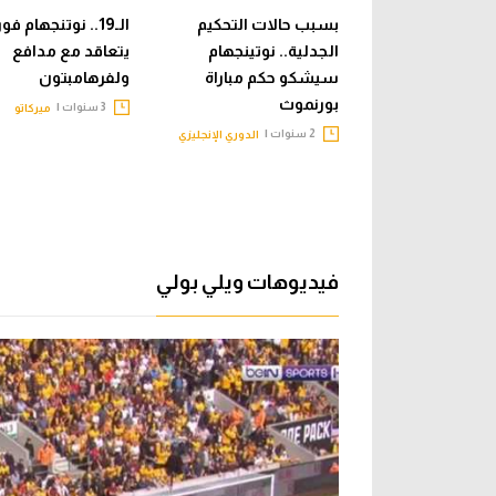
بسبب حالات التحكيم
الـ19.. نوتنجهام
الجدلية.. نوتينجهام
يتعاقد مع مدافع
سيشكو حكم مباراة
ولفرهامبتون
بورنموث
3 سنوات |
ميركاتو
2 سنوات |
الدوري الإنجليزي
فيديوهات ويلي بولي