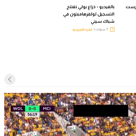
 فورست
بالفيديو - ذراع بولي تفتتح
التسجيل لولفرهامبتون في
شباك سيتي
7 سنوات |
الكرة الأوروبية