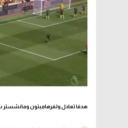
هدفا تعادل ولفرهامبتون ومانشستر سيتي 1-1 (الدوري الإ