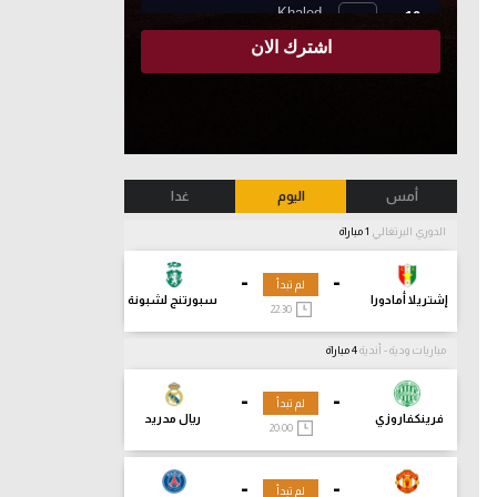
أمس
اليوم
غدا
الدوري البرتغالي
1 مباراة
-
-
لم تبدأ
إشتريلا أمادورا
سبورتنج لشبونة
22:30
مباريات ودية - أندية
4 مباراة
-
-
لم تبدأ
فرينكفاروزي
ريال مدريد
20:00
-
-
لم تبدأ