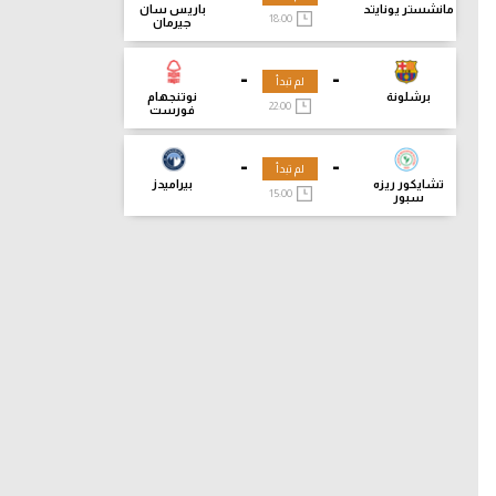
مانشستر يونايتد
باريس سان
18:00
جيرمان
-
-
لم تبدأ
برشلونة
نوتنجهام
22:00
فورست
-
-
لم تبدأ
تشايكور ريزه
بيراميدز
15:00
سبور