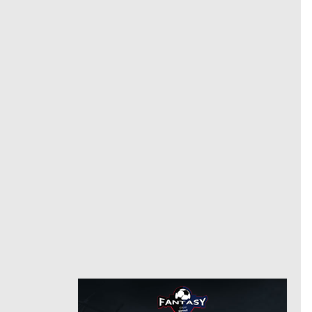
مدافع
مركز
15
رقم
6/22/2018
من
8/27/2022
بورتو
حتى