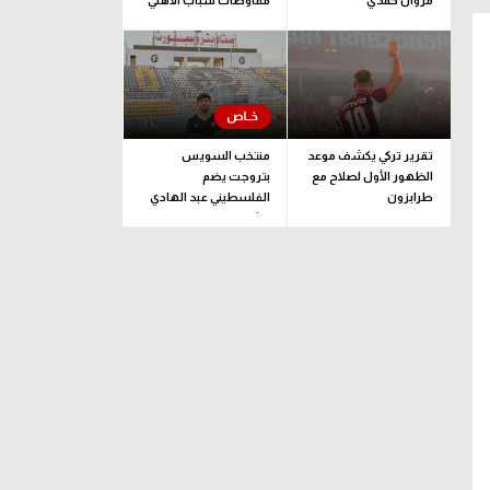
مروان حمدي
مفاوضات شباب الأهلي
لضم بيزيرا قبل غلق
الملف
تقرير تركي يكشف موعد
منتخب السويس
الظهور الأول لصلاح مع
بتروجت يضم
طرابزون
الفلسطيني عبد الهادي
راشد
ولفرهامبتون