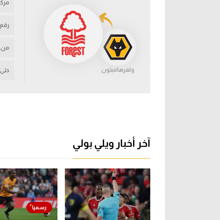
مركز
رقم
من
ولفرهامبتون
حتى
آخر أخبار ويلي بولي