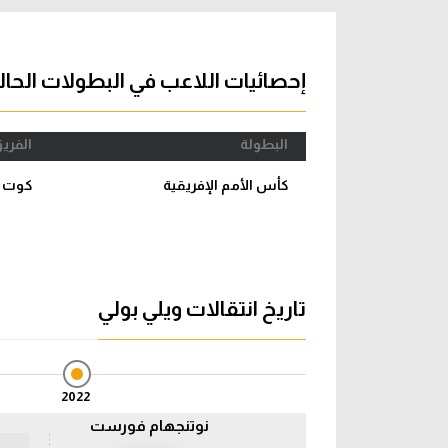
آراء حرة
الدوري ا
ركن الألعاب
دوري أبطا
إحصائيات اللاعب في البطولات الحال
دوري أبطا
البطولة
الفري
كل البطولات
كأس الأمم الإفريقية
كوت د
تاريخ انتقالات ويلي بولي
2022
نوتنجهام فورست