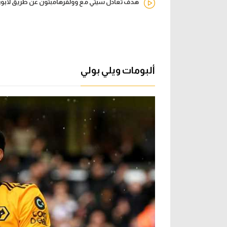
هدف تعادل سيتي مع وولفرهامبتون عن طريق لابورتي 
ألبومات ويلي بولي