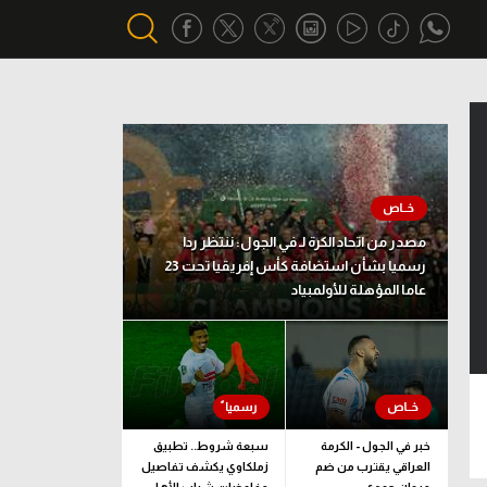
أقسام خاصة
Gamers
يكية
ميركاتو
مصدر من اتحاد الكرة لـ في الجول: ننتظر ردا
تحقيق في الجول
رسميا بشأن استضافة كأس إفريقيا تحت 23
عاما المؤهلة للأولمبياد
تقرير في الجول
تحليل في الجول
حكايات في الجول
كويز في الجول
خبر في الجول - الكرمة
سبعة شروط.. تطبيق
العراقي يقترب من ضم
زملكاوي يكشف تفاصيل
فيديو في الجول