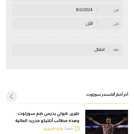
سعودي في الجول
8/2/2024
من
الدوري الإنجليزي
الآن
حتى
الدوري الإسباني
دوري أبطال أوروبا
انتقال
عقد
القسم الثاني
رياضات أخرى
أمم إفريقيا
كرة السلة الأمريكية
آخر أخبار ألكسندر سورلوث
كرة سلة
تقرير: نابولي يدرس ضم سورلوث..
كرة يد
وهذه مطالب أتلتيكو مدريد المالية
كرة طائرة
شهر |
الكرة الأوروبية