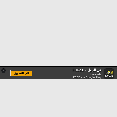
في الجول - FilGoal
×
الى التطبيق
Sarmady
FREE - In Google Play