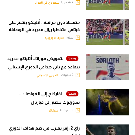
7 شهور |
سعودي في الجول
تحليل في الجول
حكايات في الجول
متسللا دون مراقبة.. أتليتكو ينتصر على
خيتافي متخطيا ريال مدريد في الوصافة
كويز في الجول
سنه |
الكرة الأوروبية
فيديو في الجول
لتعويض موراتا.. أتليتكو مدريد
يتعاقد مع ثاني هدافي الدوري الإسباني
2 سنوات |
الدوري الإسباني
الفايكنج إلى الغواصات..
سورلوث ينضم إلى فياريال
3 سنوات |
ميركاتو
راي 2: إنتر يقترب من ضم هداف الدوري