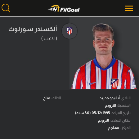
ألكسندر سورلوث
( لاعب )
محتوى إخباري
الرئيسية
أخبار
مباريات
ميركاتو
فانتازي في الجول
النادي:
أتلتيكو مدريد
الحالة :
متاح
الجنسية:
النرويج
مسابقة التوقعات
تاريخ الميلاد:
05/12/1995 (30 سنة)
مكان الميلاد :
النرويج
فيديوهات
المركز :
مهاجم
عدسات