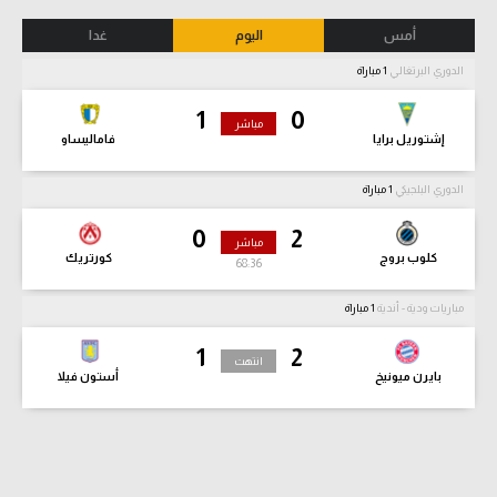
أمس
اليوم
غدا
الدوري البرتغالي
1 مباراة
1
0
مباشر
إشتوريل برايا
فاماليساو
الدوري البلجيكي
1 مباراة
0
2
مباشر
كلوب بروج
كورتريك
68:37
مباريات ودية - أندية
1 مباراة
1
2
انتهت
بايرن ميونيخ
أستون فيلا