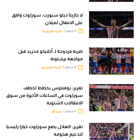
الوطن العربي
لا جازيتا ديلو سبورت: سورلوث وافق
في المونديال
على الانتقال لميلان
رياضة نسائية
3 شهور |
الكرة الأوروبية
آسيا
ضربة مزدوجة لـ أتلتيكو مدريد قبل
أمريكا
مواجهة برشلونة
4 شهور |
الكرة الأوروبية
ركن الألعاب
تقرير: يوفنتوس يخطط لخطف
أقسام خاصة
سورلوث في الساعات الأخيرة من سوق
Gamers
الانتقالات الشتوية
ميركاتو
6 شهور |
ميركاتو
تحقيق في الجول
تقرير: الهلال يضع سورلوث خيارا رئيسيا
لتدعيم هجومه
تقرير في الجول