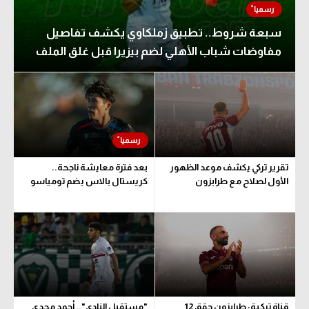
سبعة شروط.. تطبيق زملكاوي يكشف تفاصيل
مفاوضات شباب الأهلي لضم بيزيرا قبل غلق الملف
تقرير تركي يكشف موعد الظهور
بعد فترة معايشة ناجحة..
الأول لصلاح مع طرابزون
كريستال بالاس يضم تومياسو
قناة تركية: طرابزون حقق 12
"مستقبل النادي".. أحمد مجدي