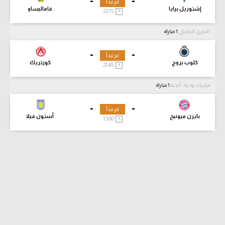
-
-
لم تبدأ
إشتوريل برايا
فاماليساو
22:15
الدوري البلجيكي
1 مباراة
-
-
لم تبدأ
كلوب بروج
كورتريك
21:45
مباريات ودية - أندية
1 مباراة
-
-
لم تبدأ
بايرن ميونيخ
أستون فيلا
13:00