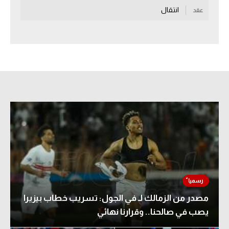
انتقال
عقد
سعودي في الجول
الدوري الإنجليزي
الدوري الإسباني
دوري أبطال أوروبا
القسم الثاني
رياضات أخرى
أمم إفريقيا
كرة السلة الأمريكية
كرة سلة
مصدر من الزمالك لـ في الجول: تسريب خطاب بيزيرا
كرة يد
يصب في صالحنا.. وقرارنا نهائي
كرة طائرة