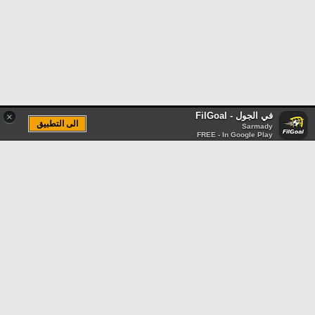
في الجول - FilGoal
×
الى التطبيق
Sarmady
FREE - In Google Play