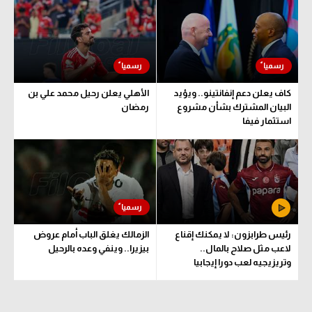
الوطن العربي
في المونديال
رياضة نسائية
كاف يعلن دعم إنفانتينو.. ويؤيد
الأهلي يعلن رحيل محمد علي بن
آسيا
البيان المشترك بشأن مشروع
رمضان
استثمار فيفا
أمريكا
ركن الألعاب
أقسام خاصة
Gamers
رئيس طرابزون: لا يمكنك إقناع
الزمالك يغلق الباب أمام عروض
ميركاتو
لاعب مثل صلاح بالمال..
بيزيرا.. وينفي وعده بالرحيل
وتريزيجيه لعب دورا إيجابيا
تحقيق في الجول
تقرير في الجول