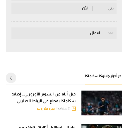
سعودي في الجول
الآن
حتى
الدوري الإنجليزي
الدوري الإسباني
انتقال
عقد
دوري أبطال أوروبا
القسم الثاني
رياضات أخرى
آخر أخبار جانلوكا سكاماكا
أمم إفريقيا
كرة السلة الأمريكية
قبل أيام من السوبر الأوروربي.. إصابة
كرة سلة
سكاماكا بقطع في الرباط الصليبي
2 سنوات |
الكرة الأوروبية
كرة يد
كرة طائرة
عاد إلى إيطاليا.. أتالانتا يتعاقد مع