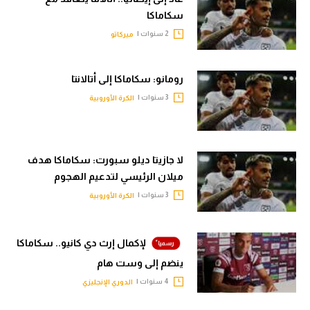
الوطن العربي
سكاماكا
2 سنوات |
ميركاتو
في المونديال
رياضة نسائية
رومانو: سكاماكا إلى أتالانتا
آسيا
3 سنوات |
الكرة الأوروبية
أمريكا
ركن الألعاب
لا جازيتا ديلو سبورت: سكاماكا هدف
ميلان الرئيسي لتدعيم الهجوم
3 سنوات |
الكرة الأوروبية
أقسام خاصة
Gamers
لإكمال إرث دي كانيو.. سكاماكا
ميركاتو
ينضم إلى وست هام
تحقيق في الجول
4 سنوات |
الدوري الإنجليزي
تقرير في الجول