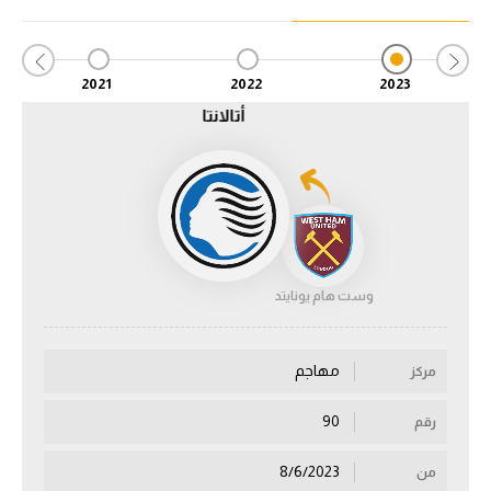
الدوري السعودي للمحترفين
2021
2022
2023
دوري أبطال أوروبا
أتالانتا
دوري أبطال إفريقيا
كل البطولات
أقسام
وست هام يونايتد
الكرة المصرية
الدوري المصري
مهاجم
مركز
الكرة الأوروبية
90
رقم
الكرة الإفريقية
8/6/2023
من
منتخب مصر