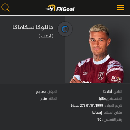
جانلوكا سكاماكا
( لاعب )
محتوى إخباري
الرئيسية
أخبار
مباريات
ميركاتو
فانتازي في الجول
النادي:
أتالانتا
المركز :
مهاجم
الجنسية:
إيطاليا
الحالة :
متاح
مسابقة التوقعات
تاريخ الميلاد:
01/01/1999 (27 سنة)
مكان الميلاد :
إيطاليا
فيديوهات
رقم القميص :
90
عدسات