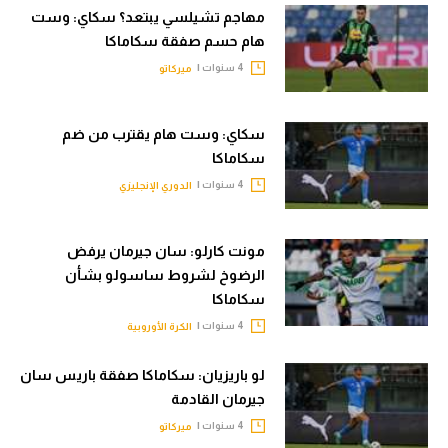
مهاجم تشيلسي يبتعد؟ سكاي: وست
تحليل في الجول
هام حسم صفقة سكاماكا
حكايات في الجول
4 سنوات |
ميركاتو
كويز في الجول
سكاي: وست هام يقترب من ضم
فيديو في الجول
سكاماكا
4 سنوات |
الدوري الإنجليزي
مونت كارلو: سان جيرمان يرفض
الرضوخ لشروط ساسولو بشأن
سكاماكا
4 سنوات |
الكرة الأوروبية
لو باريزيان: سكاماكا صفقة باريس سان
جيرمان القادمة
4 سنوات |
ميركاتو