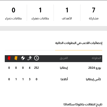
آراء حرة
0
1
1
7
ركن الألعاب
مشاركة
الأهداف
بطاقات صفراء
بطاقات حمراء
بطولات
أمريكا 2026
إحصائيات اللاعب في البطولات الحالية
الدوري المصري
البطولة
الفريق
الدوري الإنجليزي الممتاز
يورو 2024
إيطاليا
252
4
0
0
0
الدوري الإسباني
كأس إيطاليا
أتالانتا
0
3
1
1
0
الدوري الإيطالي
الدوري الألماني
تاريخ انتقالات جانلوكا سكاماكا
الدوري الفرنسي