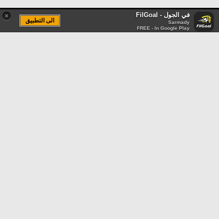
في الجول - FilGoal
×
الى التطبيق
Sarmady
FREE - In Google Play