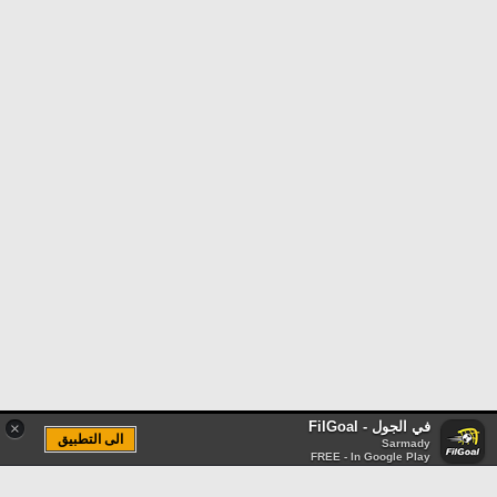
في الجول - FilGoal
×
الى التطبيق
Sarmady
FREE - In Google Play