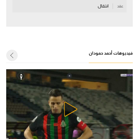
انتقال
عقد
سعودي في الجول
الدوري الإنجليزي
الدوري الإسباني
دوري أبطال أوروبا
فيديوهات أحمد حمودان
القسم الثاني
رياضات أخرى
أمم إفريقيا
كرة السلة الأمريكية
كرة سلة
كرة يد
كرة طائرة