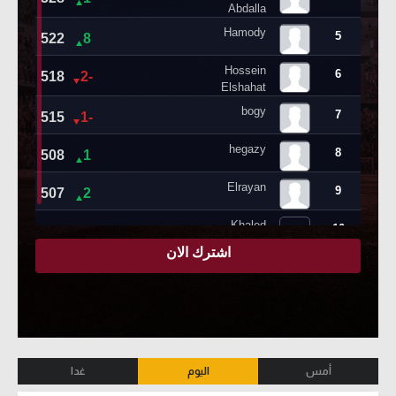
أمس
اليوم
غدا