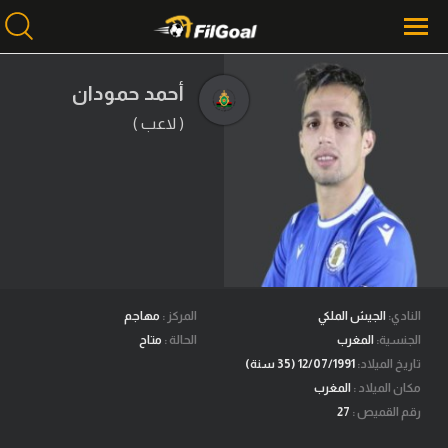
أحمد حمودان
( لاعب )
محتوى إخباري
الرئيسية
أخبار
مباريات
ميركاتو
فانتازي في الجول
النادي:
الجيش الملكي
المركز :
مهاجم
الجنسية:
المغرب
الحالة :
متاح
مسابقة التوقعات
تاريخ الميلاد:
12/07/1991 (35 سنة)
مكان الميلاد :
المغرب
فيديوهات
رقم القميص :
27
عدسات