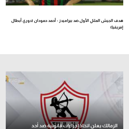
الوطن العربي
في المونديال
هدف الجيش الملكي الأول ضد بيراميدز - أحمد حمودان (دوري أبطال
إفريقيا)
رياضة نسائية
آسيا
أمريكا
ركن الألعاب
أقسام خاصة
Gamers
ميركاتو
تحقيق في الجول
الزمالك يعلن اتخاذ إجراءات قانونية ضد أحد
تقرير في الجول