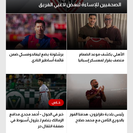
الصحفيين للإساءة لبعض لاعبي الفريق
تحليل في الجول
حكايات في الجول
كويز في الجول
فيديو في الجول
الأهلي يكشف موعد انضمام
برشلونة يضع ليفاندوفسكي ضمن
منصف بقرار لمعسكر إسبانيا
قائمة أساطير النادي
رئيس بلدية طرابزون: هدفنا الفوز
خبر في الجول – أحمد مجدي مدافع
بالدوري الثامن مع محمد صلاح
الزمالك ينضم لـ بترول أسيوط في
صفقة انتقال حر